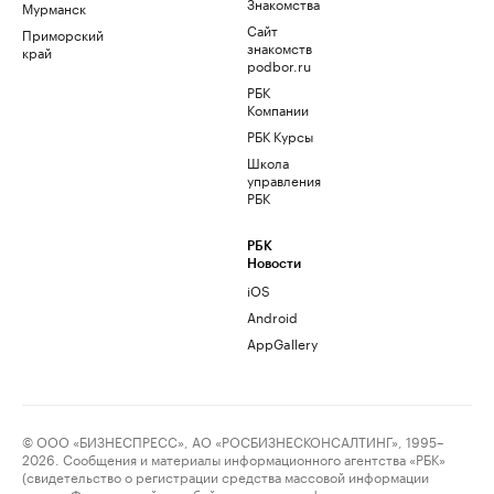
Знакомства
Мурманск
Сайт
Приморский
знакомств
край
podbor.ru
РБК
Компании
РБК Курсы
Школа
управления
РБК
РБК
Новости
iOS
Android
AppGallery
© ООО «БИЗНЕСПРЕСС», АО «РОСБИЗНЕСКОНСАЛТИНГ», 1995–
2026. Сообщения и материалы информационного агентства «РБК»
(свидетельство о регистрации средства массовой информации
выдано Федеральной службой по надзору в сфере связи,