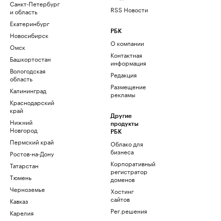
Санкт-Петербург
RSS Новости
и область
Екатеринбург
РБК
Новосибирск
О компании
Омск
Контактная
Башкортостан
информация
Вологодская
Редакция
область
Размещение
Калининград
рекламы
Краснодарский
край
Другие
Нижний
продукты
Новгород
РБК
Пермский край
Облако для
бизнеса
Ростов-на-Дону
Корпоративный
Татарстан
регистратор
Тюмень
доменов
Черноземье
Хостинг
сайтов
Кавказ
Рег.решения
Карелия