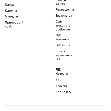
сайтов
Кавказ
Рег.решения
Карелия
Знакомства
Мурманск
Сайт
Приморский
знакомств
край
podbor.ru
РБК
Компании
РБК Курсы
Школа
управления
РБК
РБК
Новости
iOS
Android
AppGallery