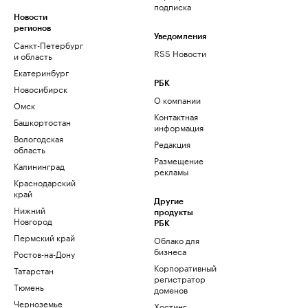
подписка
Новости
регионов
Уведомления
Санкт-Петербург
RSS Новости
и область
Екатеринбург
РБК
Новосибирск
О компании
Омск
Контактная
Башкортостан
информация
Вологодская
Редакция
область
Размещение
Калининград
рекламы
Краснодарский
край
Другие
Нижний
продукты
Новгород
РБК
Пермский край
Облако для
бизнеса
Ростов-на-Дону
Корпоративный
Татарстан
регистратор
Тюмень
доменов
Черноземье
Хостинг