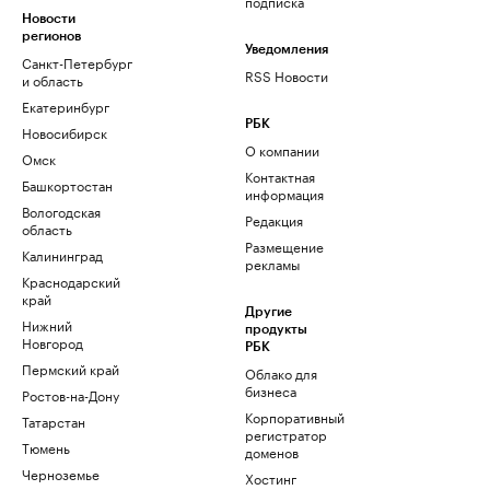
подписка
Новости
регионов
Уведомления
Санкт-Петербург
RSS Новости
и область
Екатеринбург
РБК
Новосибирск
О компании
Омск
Контактная
Башкортостан
информация
Вологодская
Редакция
область
Размещение
Калининград
рекламы
Краснодарский
край
Другие
Нижний
продукты
Новгород
РБК
Пермский край
Облако для
бизнеса
Ростов-на-Дону
Корпоративный
Татарстан
регистратор
Тюмень
доменов
Черноземье
Хостинг