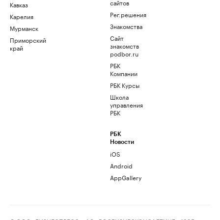
сайтов
Кавказ
Рег.решения
Карелия
Знакомства
Мурманск
Сайт
Приморский
знакомств
край
podbor.ru
РБК
Компании
РБК Курсы
Школа
управления
РБК
РБК
Новости
iOS
Android
AppGallery