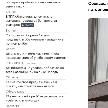
обсудили проблемы и перспективы
Совладел
рынка такси
потерпев
Бизнес
В ТПП объяснили, зачем нужно
изменить процедуру банкротства
селлеров
РАДИО
Бизнес
Футболисту сборной Англии
предъявили обвинение в нападении в
ночном клубе
Спорт
Школы с отличием: как изменилось
представление об учебе рядом с домом
РБК и ПИК Серия плюс
Альпинистам не удалось добраться до
тела Наговициной на пике Победы
Общество
Как найти свое предназначение и
понять, чем хочется заниматься
Образование
FT узнала о выборе ЕС — расширяться
«сейчас или никогда»
Политика