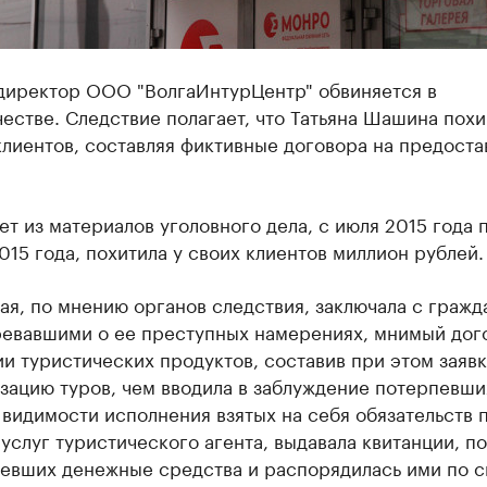
 директор ООО "ВолгаИнтурЦентр" обвиняется в
естве. Следствие полагает, что Татьяна Шашина пох
клиентов, составляя фиктивные договора на предост
ет из материалов уголовного дела, с июля 2015 года 
015 года, похитила у своих клиентов миллион рублей.
я, по мнению органов следствия, заключала с гражд
ревавшими о ее преступных намерениях, мнимый дог
и туристических продуктов, составив при этом заявк
зацию туров, чем вводила в заблуждение потерпевши
видимости исполнения взятых на себя обязательств 
услуг туристического агента, выдавала квитанции, п
певших денежные средства и распорядилась ими по 