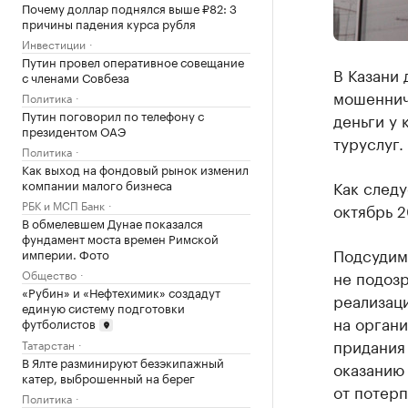
Почему доллар поднялся выше ₽82: 3
причины падения курса рубля
Инвестиции
Путин провел оперативное совещание
В Казани
с членами Совбеза
мошеннич
Политика
Путин поговорил по телефону с
деньги у 
президентом ОАЭ
туруслуг.
Политика
Как выход на фондовый рынок изменил
компании малого бизнеса
Как следу
РБК и МСП Банк
октябрь 2
В обмелевшем Дунае показался
фундамент моста времен Римской
Подсудима
империи. Фото
Общество
не подоз
«Рубин» и «Нефтехимик» создадут
реализаци
единую систему подготовки
на органи
футболистов
придания 
Татарстан
В Ялте разминируют безэкипажный
оказанию 
катер, выброшенный на берег
от потер
Политика