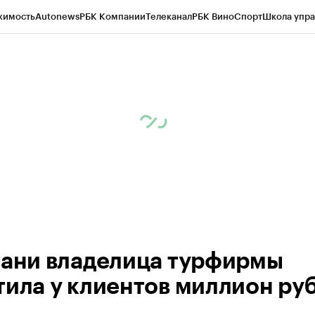
жимость
Autonews
РБК Компании
Телеканал
РБК Вино
Спорт
Школа упра
ипто
РБК Бизнес-среда
Дискуссионный клуб
Исследования
Кредитные 
рагентов
Политика
Экономика
Бизнес
Технологии и медиа
Финансы
Рын
зани владелица турфирмы
тила у клиентов миллион ру