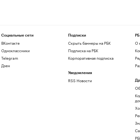
Социальные сети
Подписки
РБ
ВКонтакте
Скрыть баннеры на РБК
О 
Одноклассники
Подписка на РБК
Ко
Telegram
Корпоративная подписка
Ре
Дзен
Ра
Уведомления
RSS Новости
Др
Об
Ко
до
Хо
Ре
Зн
Са
РБ