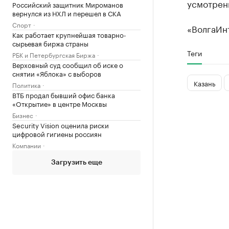
усмотрен
Российский защитник Мироманов
вернулся из НХЛ и перешел в СКА
Спорт
«ВолгаИнт
Как работает крупнейшая товарно-
сырьевая биржа страны
Теги
РБК и Петербургская Биржа
Верховный суд сообщил об иске о
снятии «Яблока» с выборов
Казань
Политика
ВТБ продал бывший офис банка
«Открытие» в центре Москвы
Бизнес
Security Vision оценила риски
цифровой гигиены россиян
Компании
Загрузить еще