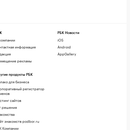
К
РБК Новости
компании
iOS
нтактная информация
Android
дакция
AppGallery
змещение рекламы
угие продукты РБК
лако для бизнеса
рпоративный регистратор
менов
стинг сайтов
г.решения
акомства
йт знакомств podbor.ru
К Компании