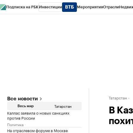
Подписка на РБК
Инвестиции
Мероприятия
Отрасли
Недви
РБК Life
Тренды
Визионеры
Национальные проекты
Город
Стиль
Кр
Спецпроекты СПб
Конференции СПб
Спецпроекты
Проверка конт
Татарстан
Все новости
Татарстан
Весь мир
В Ка
Каллас заявила о новых санкциях
против России
похи
Политика
На отраслевом форуме в Москве