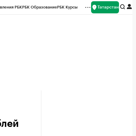
Татарстан
вления РБК
РБК Образование
РБК Курсы
рейтинги
Франшизы
Газета
ок наличной валюты
блей