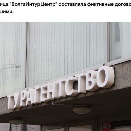
ица "ВолгаИнтурЦентр" составляла фиктивные догово
шими.