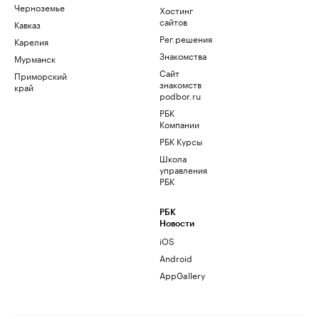
Черноземье
Хостинг
сайтов
Кавказ
Рег.решения
Карелия
Знакомства
Мурманск
Сайт
Приморский
знакомств
край
podbor.ru
РБК
Компании
РБК Курсы
Школа
управления
РБК
РБК
Новости
iOS
Android
AppGallery