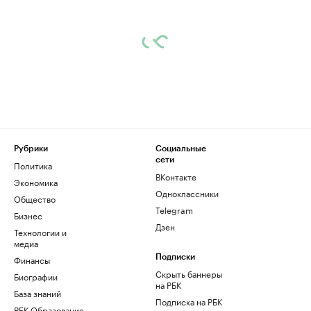
Рубрики
Социальные
сети
Политика
ВКонтакте
Экономика
Одноклассники
Общество
Telegram
Бизнес
Дзен
Технологии и
медиа
Финансы
Подписки
Скрыть баннеры
Биографии
на РБК
База знаний
Подписка на РБК
РБК Образование