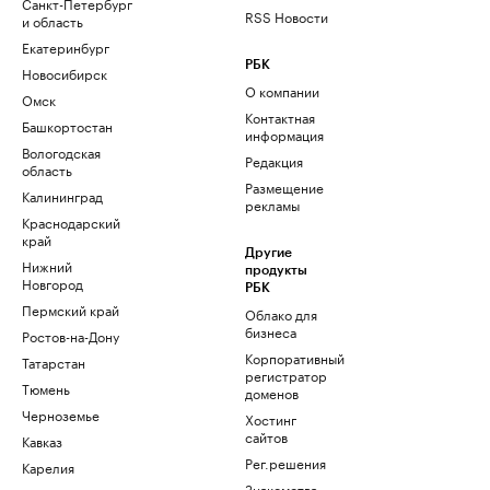
Санкт-Петербург
RSS Новости
и область
Екатеринбург
РБК
Новосибирск
О компании
Омск
Контактная
Башкортостан
информация
Вологодская
Редакция
область
Размещение
Калининград
рекламы
Краснодарский
край
Другие
Нижний
продукты
Новгород
РБК
Пермский край
Облако для
бизнеса
Ростов-на-Дону
Корпоративный
Татарстан
регистратор
Тюмень
доменов
Черноземье
Хостинг
сайтов
Кавказ
Рег.решения
Карелия
Знакомства