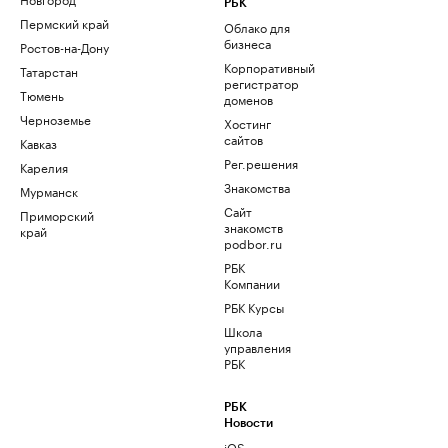
РБК
Пермский край
Облако для
бизнеса
Ростов-на-Дону
Корпоративный
Татарстан
регистратор
Тюмень
доменов
Черноземье
Хостинг
сайтов
Кавказ
Рег.решения
Карелия
Знакомства
Мурманск
Сайт
Приморский
знакомств
край
podbor.ru
РБК
Компании
РБК Курсы
Школа
управления
РБК
РБК
Новости
iOS