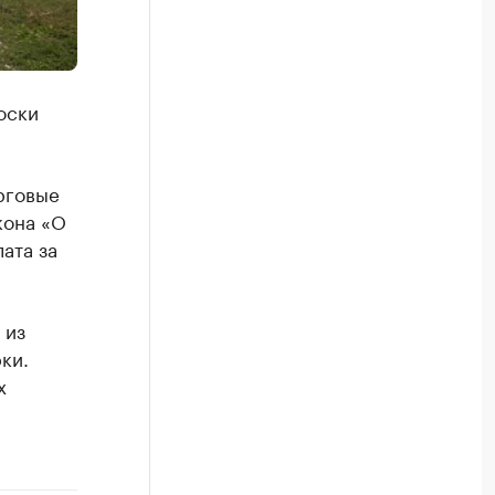
оски
рговые
кона «О
ата за
 из
ки.
х