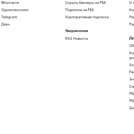
ВКонтакте
Скрыть баннеры на РБК
О 
Одноклассники
Подписка на РБК
Ко
Telegram
Корпоративная подписка
Ре
Дзен
Ра
Уведомления
RSS Новости
Др
Об
Ко
до
Хо
Ре
Зн
Са
РБ
РБ
Шк