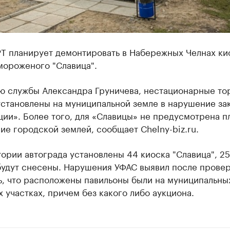
РТ планирует демонтировать в Набережных Челнах ки
мороженого "Славица".
ию службы Александра Груничева, нестационарные то
установлены на муниципальной земле в нарушение за
ии». Более того, для «Славицы» не предусмотрена пл
ие городской землей, сообщает ​Сhelny-biz.ru.
ории автограда установлены 44 киоска "Славица", 25
будут снесены. Нарушения УФАС выявил после провер
ь, что расположены павильоны были на муниципальны
 участках, причем без какого либо аукциона.