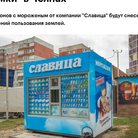
онов с мороженым от компании "Славица" будут снес
ений пользования землей.