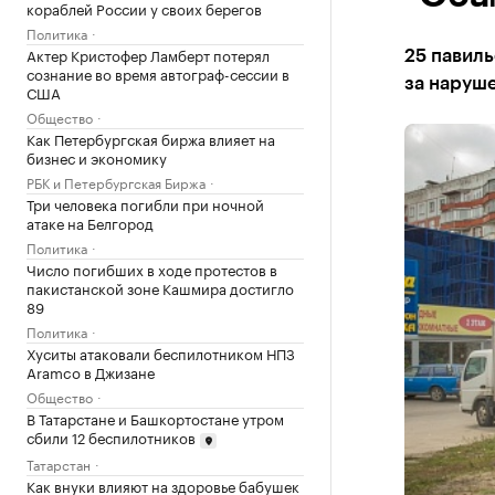
кораблей России у своих берегов
Политика
Актер Кристофер Ламберт потерял
25 павиль
сознание во время автограф-сессии в
за наруш
США
Общество
Как Петербургская биржа влияет на
бизнес и экономику
РБК и Петербургская Биржа
Три человека погибли при ночной
атаке на Белгород
Политика
Число погибших в ходе протестов в
пакистанской зоне Кашмира достигло
89
Политика
Хуситы атаковали беспилотником НПЗ
Aramco в Джизане
Общество
В Татарстане и Башкортостане утром
сбили 12 беспилотников
Татарстан
Как внуки влияют на здоровье бабушек