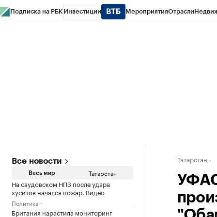
Подписка на РБК
Инвестиции
Мероприятия
Отрасли
Недви
РБК Life
Тренды
Визионеры
Национальные проекты
Город
Стиль
Кр
Спецпроекты СПб
Конференции СПб
Спецпроекты
Проверка конт
Татарстан
Все новости
Татарстан
Весь мир
УФАС
На саудовском НПЗ после удара
хуситов начался пожар. Видео
прои
Политика
Британия нарастила мониторинг
"Оба