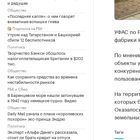
и дедушек
Общество
«Последняя капля»: о чем говорят
внезапные вспышки гнева
Подписка на РБК
УФАС по 
Утром над Татарстаном и Башкирией
фабрики 
сбили 12 беспилотников
Политика
Творчество Бэнкси обошлось
​По мнен
налогоплательщикам Британии в $202
объекты 
тыс.
конкуренц
Общество
Как сохранить средства во времена
пользован
нестабильности рынков
РБК и Сбер
На террит
В Баренцевом море нашли затонувшее
в 1942 году немецкое судно. Видео
которых 
Общество
Оказалос
Daily Mail узнала о плане «королевских
земельных
похорон» экс-принца Эндрю
Политика
Теги
Эксперт «Альфа-Денег» рассказала,
стоит ли брать кредит на отпуск