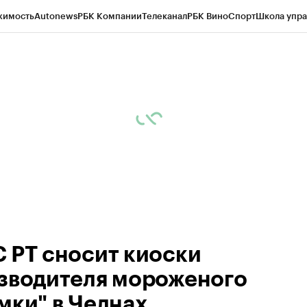
жимость
Autonews
РБК Компании
Телеканал
РБК Вино
Спорт
Школа упра
ипто
РБК Бизнес-среда
Дискуссионный клуб
Исследования
Кредитные 
рагентов
Политика
Экономика
Бизнес
Технологии и медиа
Финансы
Рын
 РТ сносит киоски
зводителя мороженого
мки" в Челнах