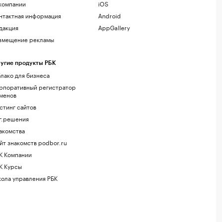
компании
iOS
нтактная информация
Android
дакция
AppGallery
змещение рекламы
угие продукты РБК
лако для бизнеса
рпоративный регистратор
менов
стинг сайтов
г.решения
акомства
йт знакомств podbor.ru
К Компании
К Курсы
ола управления РБК