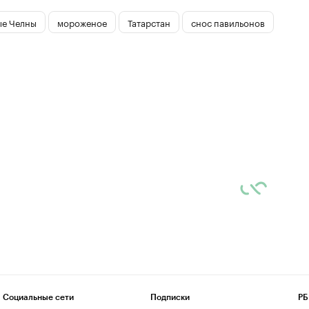
е Челны
мороженое
Татарстан
снос павильонов
Социальные сети
Подписки
РБ