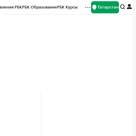
Татарстан
вления РБК
РБК Образование
РБК Курсы
рейтинги
Франшизы
Газета
ок наличной валюты