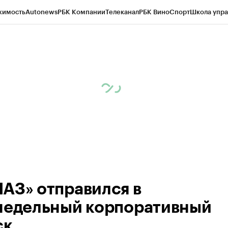
жимость
Autonews
РБК Компании
Телеканал
РБК Вино
Спорт
Школа упра
ипто
РБК Бизнес-среда
Дискуссионный клуб
Исследования
Кредитные 
рагентов
Политика
Экономика
Бизнес
Технологии и медиа
Финансы
Рын
АЗ» отправился в
недельный корпоративный
ск