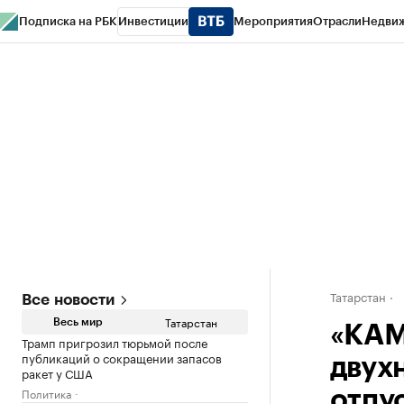
Подписка на РБК
Инвестиции
Мероприятия
Отрасли
Недви
РБК Life
Тренды
Визионеры
Национальные проекты
Город
Стиль
Кр
Спецпроекты СПб
Конференции СПб
Спецпроекты
Проверка конт
Татарстан
Все новости
Татарстан
Весь мир
«КАМ
Трамп пригрозил тюрьмой после
публикаций о сокращении запасов
двух
ракет у США
Политика
отпу