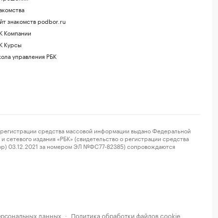
акомства
йт знакомств podbor.ru
К Компании
К Курсы
ола управления РБК
регистрации средства массовой информации выдано Федеральной
и сетевого издания «РБК» (свидетельство о регистрации средства
ор) 03.12.2021 за номером ЭЛ №ФС77-82385) сопровождаются
ерсональных данных
Политика обработки файлов cookie
·