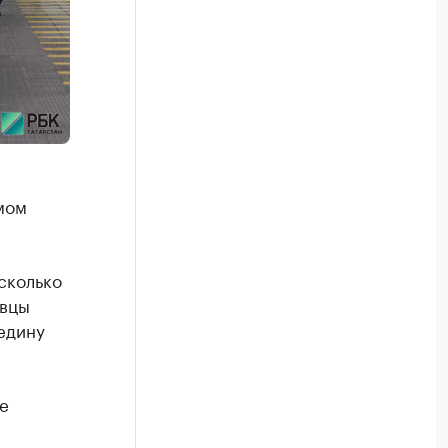
мом
сколько
овцы
едину
е