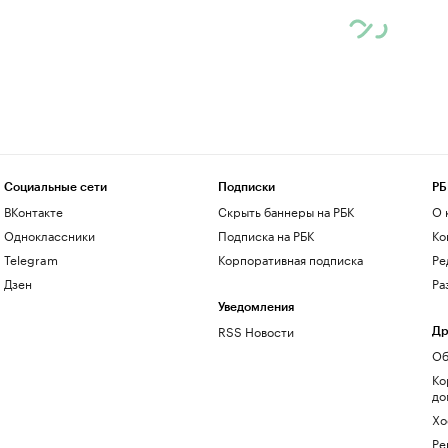
Социальные сети
Подписки
РБ
ВКонтакте
Скрыть баннеры на РБК
О 
Одноклассники
Подписка на РБК
Ко
Telegram
Корпоративная подписка
Ре
Дзен
Ра
Уведомления
RSS Новости
Др
Об
Ко
до
Хо
Ре