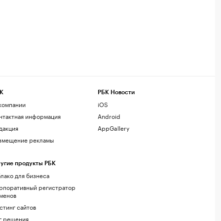
К
РБК Новости
компании
iOS
нтактная информация
Android
дакция
AppGallery
змещение рекламы
угие продукты РБК
лако для бизнеса
рпоративный регистратор
менов
стинг сайтов
г.решения