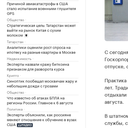
Причиной авиакатастрофы в США
стало испытание военными глушителя
GPS
Общество
Стратегическая цель: Татарстан может
выйти на рынок Китая с сухим
молоком
Татарстан
Аналитики оценили рост спроса на
С сегодн
ипотеку на разные квартиры в Москве
Госкорпо
Недвижимость
Эксперты назвали кражу биткоина
отпуске, 
признаком для разворота курса
Крипто
Практика
Синоптик пообещал москвичам жару и
небольшие дожди с грозами
лет. Трад
Общество
отдыхали 
Что известно об атаках БПЛА на
августа.
регионы России. Главное к 6 августа
Политика
В штатно
Эксперты объяснили, как россияне
меняют отношение к обучению в вузах
службы, 
США
РАДИО