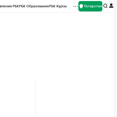
Татарстан
вления РБК
РБК Образование
РБК Курсы
рейтинги
Франшизы
Газета
ок наличной валюты