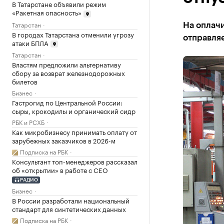
В Татарстане объявили режим
«Ракетная опасность»
Татарстан
На оплач
В городах Татарстана отменили угрозу
отправляе
атаки БПЛА
Татарстан
Властям предложили альтернативу
сбору за возврат железнодорожных
билетов
Бизнес
Гастрогид по Центральной России:
сыры, крокодилы и органический сидр
РБК и РСХБ
Как микробизнесу принимать оплату от
зарубежных заказчиков в 2026-м
Подписка на РБК
Консультант топ-менеджеров рассказал
об «открытии» в работе с CEO
РАДИО
Бизнес
В России разработали национальный
стандарт для синтетических данных
Подписка на РБК