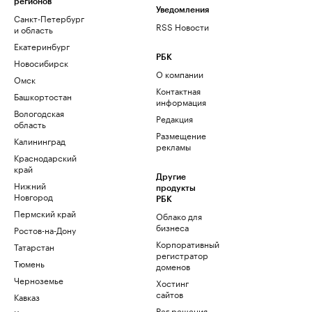
регионов
Уведомления
Санкт-Петербург
RSS Новости
и область
Екатеринбург
РБК
Новосибирск
О компании
Омск
Контактная
Башкортостан
информация
Вологодская
Редакция
область
Размещение
Калининград
рекламы
Краснодарский
край
Другие
Нижний
продукты
Новгород
РБК
Пермский край
Облако для
бизнеса
Ростов-на-Дону
Корпоративный
Татарстан
регистратор
Тюмень
доменов
Черноземье
Хостинг
сайтов
Кавказ
Рег.решения