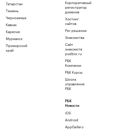
Корпоративный
Татарстан
регистратор
Тюмень
доменов
Черноземье
Хостинг
сайтов
Кавказ
Рег.решения
Карелия
Знакомства
Мурманск
Сайт
Приморский
знакомств
край
podbor.ru
РБК
Компании
РБК Курсы
Школа
управления
РБК
РБК
Новости
iOS
Android
AppGallery