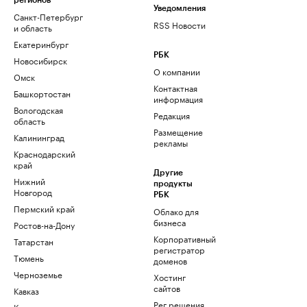
регионов
Уведомления
Санкт-Петербург
RSS Новости
и область
Екатеринбург
РБК
Новосибирск
О компании
Омск
Контактная
Башкортостан
информация
Вологодская
Редакция
область
Размещение
Калининград
рекламы
Краснодарский
край
Другие
Нижний
продукты
Новгород
РБК
Пермский край
Облако для
бизнеса
Ростов-на-Дону
Корпоративный
Татарстан
регистратор
Тюмень
доменов
Черноземье
Хостинг
сайтов
Кавказ
Рег.решения
Карелия