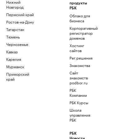
Нижний
продукты
Новгород
РБК
Пермский край
Облако для
бизнеса
Ростов-на-Дону
Корпоративный
Татарстан
регистратор
Тюмень
доменов
Черноземье
Хостинг
сайтов
Кавказ
Рег.решения
Карелия
Знакомства
Мурманск
Сайт
Приморский
знакомств
край
podbor.ru
РБК
Компании
РБК Курсы
Школа
управления
РБК
РБК
Новости