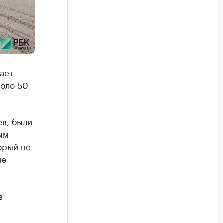
ает
коло 50
ев, были
ым
орый не
ие
в