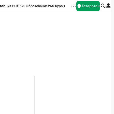
Татарстан
вления РБК
РБК Образование
РБК Курсы
рейтинги
Франшизы
Газета
ок наличной валюты