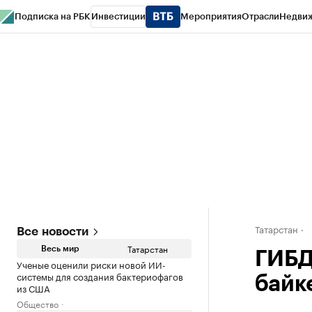
Подписка на РБК
Инвестиции
Мероприятия
Отрасли
Недви
РБК Life
Тренды
Визионеры
Национальные проекты
Город
Стиль
Кр
Спецпроекты СПб
Конференции СПб
Спецпроекты
Проверка конт
Татарстан
Все новости
Татарстан
Весь мир
ГИБД
Ученые оценили риски новой ИИ-
системы для создания бактериофагов
байк
из США
Общество