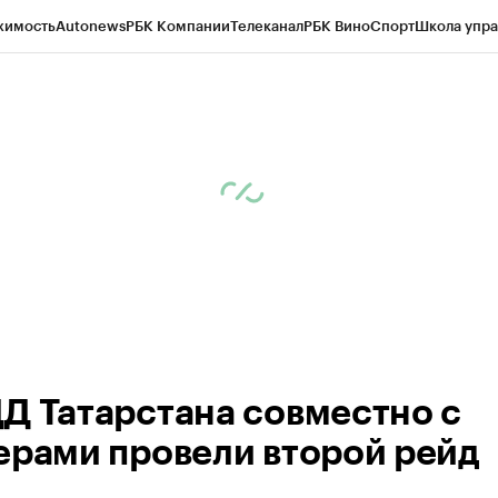
жимость
Autonews
РБК Компании
Телеканал
РБК Вино
Спорт
Школа упра
ипто
РБК Бизнес-среда
Дискуссионный клуб
Исследования
Кредитные 
рагентов
Политика
Экономика
Бизнес
Технологии и медиа
Финансы
Рын
Д Татарстана совместно с
ерами провели второй рейд