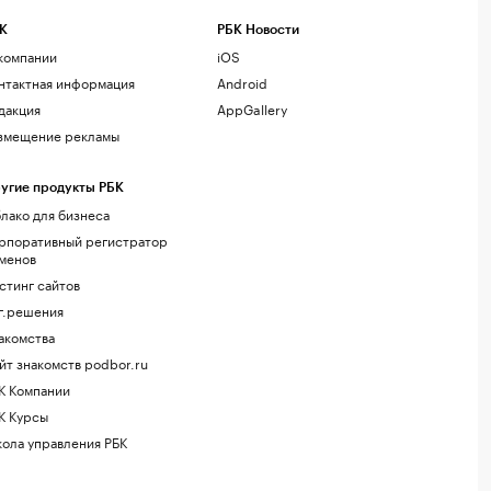
К
РБК Новости
компании
iOS
нтактная информация
Android
дакция
AppGallery
змещение рекламы
угие продукты РБК
лако для бизнеса
рпоративный регистратор
менов
стинг сайтов
г.решения
акомства
йт знакомств podbor.ru
К Компании
К Курсы
ола управления РБК