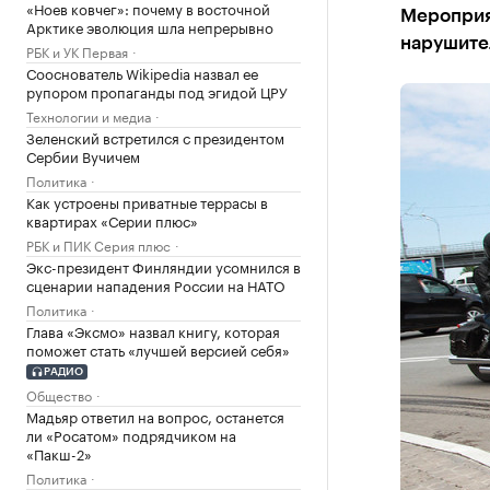
«Ноев ковчег»: почему в восточной
Мероприят
Арктике эволюция шла непрерывно
нарушите
РБК и УК Первая
Сооснователь Wikipedia назвал ее
рупором пропаганды под эгидой ЦРУ
Технологии и медиа
Зеленский встретился с президентом
Сербии Вучичем
Политика
Как устроены приватные террасы в
квартирах «Серии плюс»
РБК и ПИК Серия плюс
Экс-президент Финляндии усомнился в
сценарии нападения России на НАТО
Политика
Глава «Эксмо» назвал книгу, которая
поможет стать «лучшей версией себя»
РАДИО
Общество
Мадьяр ответил на вопрос, останется
ли «Росатом» подрядчиком на
«Пакш-2»
Политика