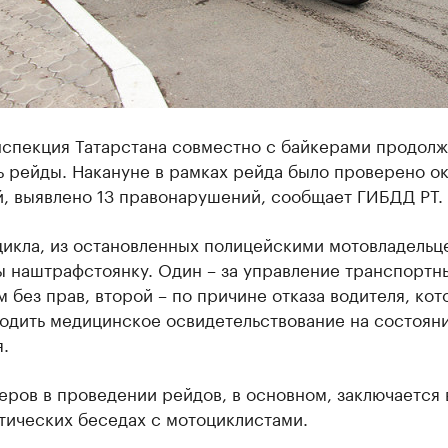
нспекция Татарстана совместно с байкерами продолж
ь рейды. Накануне в рамках рейда было проверено о
й, выявлено 13 правонарушений, сообщает ГИБДД РТ.
икла, из остановленных полицейскими мотовладельц
 наштрафстоянку. Один – за управление транспортн
 без прав, второй – по причине отказа водителя, кот
ходить медицинское освидетельствование на состоян
.
еров в проведении рейдов, в основном, заключается 
тических беседах с мотоциклистами.