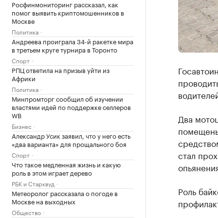
Росфинмониторинг рассказал, как
помог выявить криптомошенников в
Москве
Политика
Андреева проиграла 34-й ракетке мира
в третьем круге турнира в Торонто
Спорт
Госавтои
РПЦ ответила на призыв уйти из
Африки
проводит
Политика
водителе
Минпромторг сообщил об изучении
властями идей по поддержке селлеров
WB
Два мотоц
Бизнес
помещены
Александр Усик заявил, что у него есть
средством
«два варианта» для прощального боя
стал про
Спорт
Что такое медленная жизнь и какую
опьянения
роль в этом играет дерево
РБК и Старквуд
Роль байк
Метеоролог рассказала о погоде в
Москве на выходных
профилак
Общество