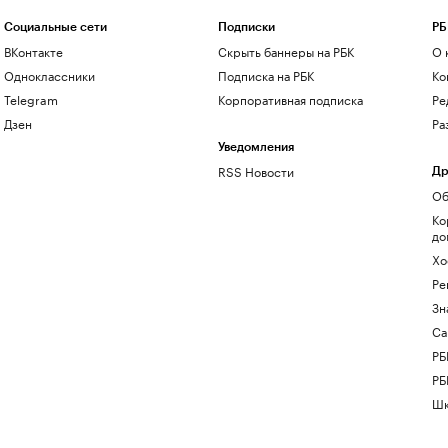
Социальные сети
Подписки
РБ
ВКонтакте
Скрыть баннеры на РБК
О 
Одноклассники
Подписка на РБК
Ко
Telegram
Корпоративная подписка
Ре
Дзен
Ра
Уведомления
RSS Новости
Др
Об
Ко
до
Хо
Ре
Зн
Са
РБ
РБ
Шк