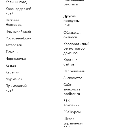
Калининград
рекламы
Краснодарский
край
Другие
Нижний
продукты
Новгород
РБК
Пермский край
Облако для
бизнеса
Ростов-на-Дону
Корпоративный
Татарстан
регистратор
Тюмень
доменов
Черноземье
Хостинг
сайтов
Кавказ
Рег.решения
Карелия
Знакомства
Мурманск
Сайт
Приморский
знакомств
край
podbor.ru
РБК
Компании
РБК Курсы
Школа
управления