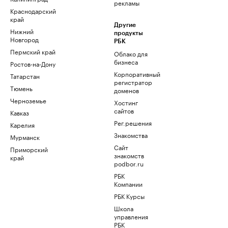
рекламы
Краснодарский
край
Другие
Нижний
продукты
Новгород
РБК
Пермский край
Облако для
бизнеса
Ростов-на-Дону
Корпоративный
Татарстан
регистратор
Тюмень
доменов
Черноземье
Хостинг
сайтов
Кавказ
Рег.решения
Карелия
Знакомства
Мурманск
Сайт
Приморский
знакомств
край
podbor.ru
РБК
Компании
РБК Курсы
Школа
управления
РБК