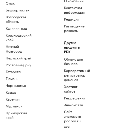
О компании
Омск
Контактная
Башкортостан
информация
Вологодская
Редакция
область
Размещение
Калининград
рекламы
Краснодарский
край
Другие
Нижний
продукты
Новгород
РБК
Пермский край
Облако для
бизнеса
Ростов-на-Дону
Корпоративный
Татарстан
регистратор
Тюмень
доменов
Черноземье
Хостинг
сайтов
Кавказ
Рег.решения
Карелия
Знакомства
Мурманск
Сайт
Приморский
знакомств
край
podbor.ru
РБК