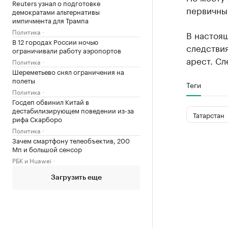
Reuters узнал о подготовке
первичны
демократами альтернативы
импичмента для Трампа
Политика
В настоя
В 12 городах России ночью
следстви
ограничивали работу аэропортов
арест. Сл
Политика
Шереметьево снял ограничения на
полеты
Теги
Политика
Госдеп обвинил Китай в
дестабилизирующем поведении из-за
Татарстан
рифа Скарборо
Политика
Зачем смартфону телеобъектив, 200
Мп и большой сенсор
РБК и Huawei
Загрузить еще