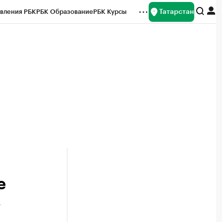
Татарстан
вления РБК
РБК Образование
РБК Курсы
рейтинги
Франшизы
Газета
ок наличной валюты
е
в