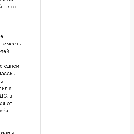
й свою
ые
тоимость
блей.
с одной
массы.
ть
вил в
ДС, в
ся от
жба
изъяты