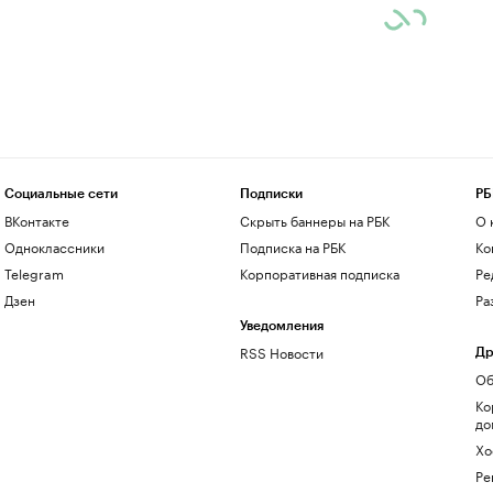
Социальные сети
Подписки
РБ
ВКонтакте
Скрыть баннеры на РБК
О 
Одноклассники
Подписка на РБК
Ко
Telegram
Корпоративная подписка
Ре
Дзен
Ра
Уведомления
RSS Новости
Др
Об
Ко
до
Хо
Ре