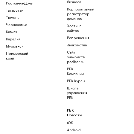
бизнеса
Ростов-на-Дону
Корпоративный
Татарстан
регистратор
Тюмень
доменов
Черноземье
Хостинг
сайтов
Кавказ
Рег.решения
Карелия
Знакомства
Мурманск
Сайт
Приморский
знакомств
край
podbor.ru
РБК
Компании
РБК Курсы
Школа
управления
РБК
РБК
Новости
iOS
Android