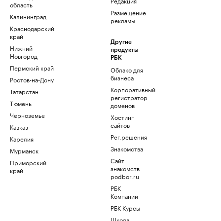
Редакция
область
Размещение
Калининград
рекламы
Краснодарский
край
Другие
Нижний
продукты
Новгород
РБК
Пермский край
Облако для
бизнеса
Ростов-на-Дону
Корпоративный
Татарстан
регистратор
Тюмень
доменов
Черноземье
Хостинг
сайтов
Кавказ
Рег.решения
Карелия
Знакомства
Мурманск
Сайт
Приморский
знакомств
край
podbor.ru
РБК
Компании
РБК Курсы
Школа