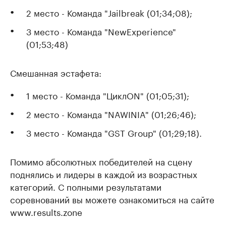
2 место - Команда "Jailbreak (01;34;08);
3 место - Команда "NewExperience"
(01;53;48)
Смешанная эстафета:
1 место - Команда "ЦиклON" (01;05;31);
2 место - Команда "NAWINIA" (01;26;46);
3 место - Команда "GST Group" (01;29;18).
Помимо абсолютных победителей на сцену
поднялись и лидеры в каждой из возрастных
категорий. С полными результатами
соревнований вы можете ознакомиться на сайте
www.results.zone