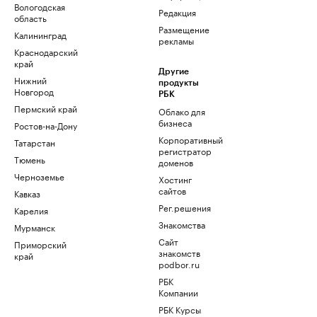
Вологодская
Редакция
область
Размещение
Калининград
рекламы
Краснодарский
край
Другие
Нижний
продукты
Новгород
РБК
Пермский край
Облако для
бизнеса
Ростов-на-Дону
Корпоративный
Татарстан
регистратор
Тюмень
доменов
Черноземье
Хостинг
сайтов
Кавказ
Рег.решения
Карелия
Знакомства
Мурманск
Сайт
Приморский
знакомств
край
podbor.ru
РБК
Компании
РБК Курсы