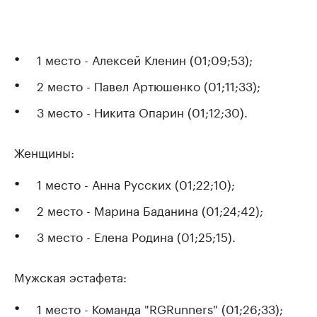
1 место - Алексей Кленин (01;09;53);
2 место - Павел Артюшенко (01;11;33);
3 место - Никита Опарин (01;12;30).
Женщины:
1 место - Анна Русских (01;22;10);
2 место - Марина Баданина (01;24;42);
3 место - Елена Родина (01;25;15).
Мужская эстафета:
1 место - Команда "RGRunners" (01;26;33);