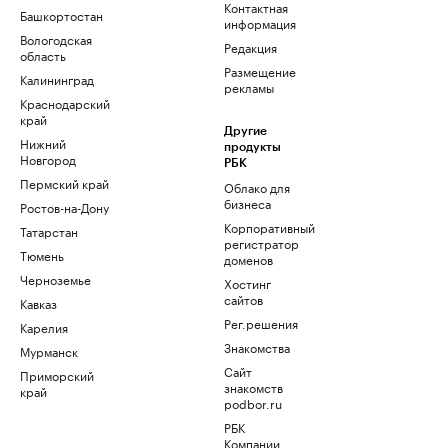
Контактная
Башкортостан
информация
Вологодская
Редакция
область
Размещение
Калининград
рекламы
Краснодарский
край
Другие
Нижний
продукты
Новгород
РБК
Пермский край
Облако для
бизнеса
Ростов-на-Дону
Корпоративный
Татарстан
регистратор
Тюмень
доменов
Черноземье
Хостинг
сайтов
Кавказ
Рег.решения
Карелия
Знакомства
Мурманск
Сайт
Приморский
знакомств
край
podbor.ru
РБК
Компании