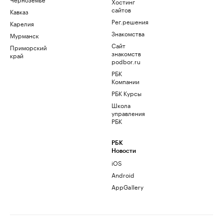
Хостинг
сайтов
Кавказ
Рег.решения
Карелия
Знакомства
Мурманск
Сайт
Приморский
знакомств
край
podbor.ru
РБК
Компании
РБК Курсы
Школа
управления
РБК
РБК
Новости
iOS
Android
AppGallery