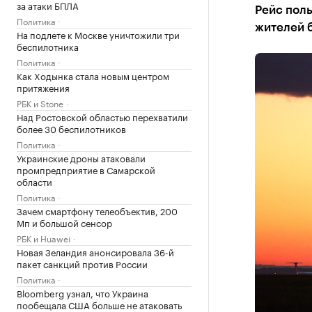
за атаки БПЛА
Рейс поль
Политика
жителей 
На подлете к Москве уничтожили три
беспилотника
Политика
Как Ходынка стала новым центром
притяжения
РБК и Stone
Над Ростовской областью перехватили
более 30 беспилотников
Политика
Украинские дроны атаковали
промпредприятие в Самарской
области
Политика
Зачем смартфону телеобъектив, 200
Мп и большой сенсор
РБК и Huawei
Новая Зеландия анонсировала 36-й
пакет санкций против России
Политика
Bloomberg узнал, что Украина
пообещала США больше не атаковать