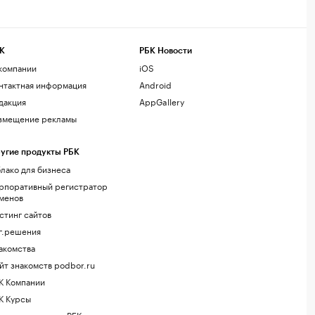
К
РБК Новости
компании
iOS
нтактная информация
Android
дакция
AppGallery
змещение рекламы
угие продукты РБК
лако для бизнеса
рпоративный регистратор
менов
стинг сайтов
г.решения
акомства
йт знакомств podbor.ru
К Компании
К Курсы
ола управления РБК