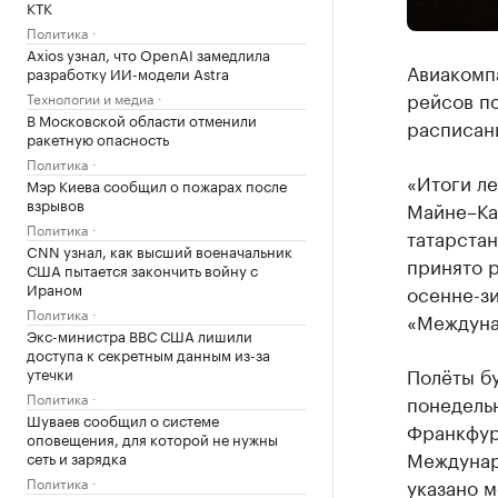
КТК
Политика
Axios узнал, что OpenAI замедлила
Авиакомп
разработку ИИ-модели Astra
рейсов п
Технологии и медиа
В Московской области отменили
расписан
ракетную опасность
Политика
«Итоги ле
Мэр Киева сообщил о пожарах после
взрывов
Майне–Ка
Политика
татарстан
CNN узнал, как высший военачальник
принято 
США пытается закончить войну с
Ираном
осенне-зи
Политика
«Междуна
Экс-министра ВВС США лишили
доступа к секретным данным из-за
Полёты бу
утечки
Политика
понедельн
Шуваев сообщил о системе
Франкфурт
оповещения, для которой не нужны
Междунаро
сеть и зарядка
Политика
указано 