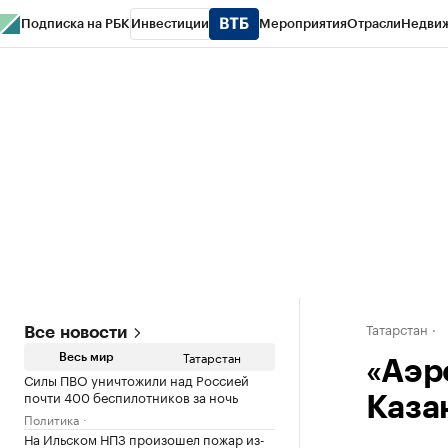
Подписка на РБК
Инвестиции
Мероприятия
Отрасли
Недви
РБК Life
Тренды
Визионеры
Национальные проекты
Город
Стиль
Кр
Спецпроекты СПб
Конференции СПб
Спецпроекты
Проверка конт
Татарстан
Все новости
Татарстан
Весь мир
«Аэр
Силы ПВО уничтожили над Россией
почти 400 беспилотников за ночь
Каза
Политика
На Ильском НПЗ произошел пожар из-