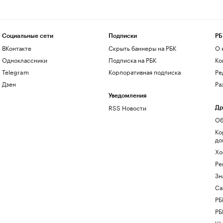
Социальные сети
Подписки
РБ
ВКонтакте
Скрыть баннеры на РБК
О 
Одноклассники
Подписка на РБК
Ко
Telegram
Корпоративная подписка
Ре
Дзен
Ра
Уведомления
RSS Новости
Др
Об
Ко
до
Хо
Ре
Зн
Са
РБ
РБ
Шк