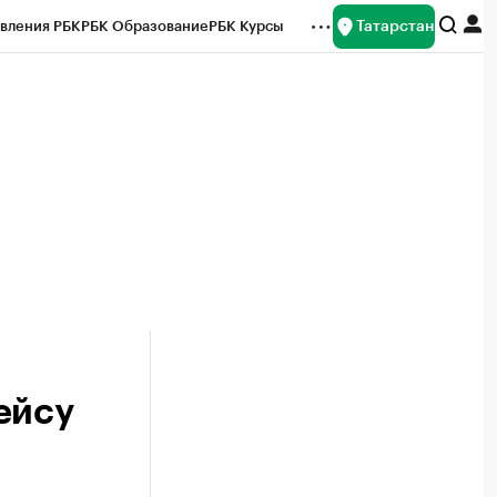
Татарстан
вления РБК
РБК Образование
РБК Курсы
рейтинги
Франшизы
Газета
ок наличной валюты
ейсу