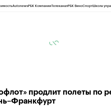
жимость
Autonews
РБК Компании
Телеканал
РБК Вино
Спорт
Школа упра
ипто
РБК Бизнес-среда
Дискуссионный клуб
Исследования
Кредитные 
рагентов
Политика
Экономика
Бизнес
Технологии и медиа
Финансы
Рын
офлот» продлит полеты по р
нь–Франкфурт