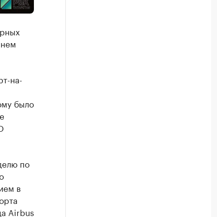
ярных
мнем
рт-на-
ому было
е
О
делю по
о
ием в
орта
а Airbus