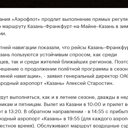
ания «Аэрофлот» продлит выполнение прямых регул
о маршруту Казань–Франкфурт-на-Майне–Казань в зи
ии.
тней навигации показали, что рейсы Казань–Франкфу
зань пользуются устойчивым спросом, как среди
цев, так и среди жителей ближайших регионов. Поэт
решение о продолжении полётной программы в сезон
мней навигации», - заявил генеральный директор ОА
родный аэропорт «Казань» Алексей Старостин.
дут выполняться, как и в летнем сезоне, дважды в не
икам и пятницам. Вылет из Казани в 10:00 и прилет в
 в 13:20. В обратном направлении - в 14:55 с прибыт
дный аэропорт «Казань» в 19:55 (для каждого аэроп
местное время). Обслуживают маршрут воздушные суд