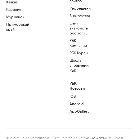
сайтов
Кавказ
Рег.решения
Карелия
Знакомства
Мурманск
Сайт
Приморский
знакомств
край
podbor.ru
РБК
Компании
РБК Курсы
Школа
управления
РБК
РБК
Новости
iOS
Android
AppGallery
© ООО «БИЗНЕСПРЕСС», АО «РОСБИЗНЕСКОНСАЛТИНГ», 1995–