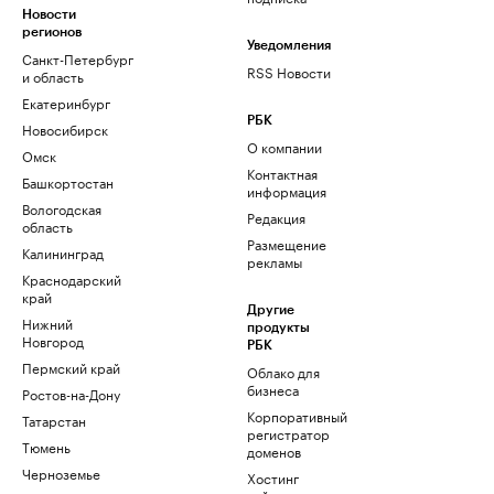
Новости
регионов
Уведомления
Санкт-Петербург
RSS Новости
и область
Екатеринбург
РБК
Новосибирск
О компании
Омск
Контактная
Башкортостан
информация
Вологодская
Редакция
область
Размещение
Калининград
рекламы
Краснодарский
край
Другие
Нижний
продукты
Новгород
РБК
Пермский край
Облако для
бизнеса
Ростов-на-Дону
Корпоративный
Татарстан
регистратор
Тюмень
доменов
Черноземье
Хостинг