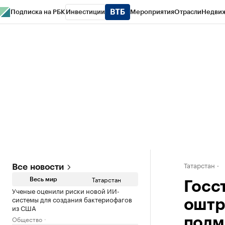
Подписка на РБК
Инвестиции
Мероприятия
Отрасли
Недви
РБК Life
Тренды
Визионеры
Национальные проекты
Город
Стиль
Кр
Спецпроекты СПб
Конференции СПб
Спецпроекты
Проверка конт
Татарстан
Все новости
Татарстан
Весь мир
Госс
Ученые оценили риски новой ИИ-
системы для создания бактериофагов
оштр
из США
Общество
полм