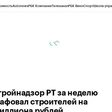
жимость
Autonews
РБК Компании
Телеканал
РБК Вино
Спорт
Школа упра
ипто
РБК Бизнес-среда
Дискуссионный клуб
Исследования
Кредитные 
рагентов
Политика
Экономика
Бизнес
Технологии и медиа
Финансы
Рын
тройнадзор РТ за неделю
афовал строителей на
иллиона рублей