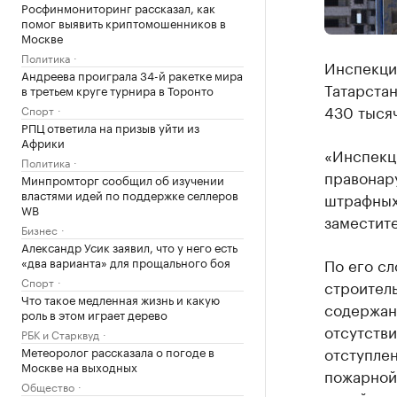
Росфинмониторинг рассказал, как
помог выявить криптомошенников в
Москве
Политика
Инспекци
Андреева проиграла 34-й ракетке мира
Татарста
в третьем круге турнира в Торонто
430 тысяч
Спорт
РПЦ ответила на призыв уйти из
Африки
«Инспекц
Политика
правонару
Минпромторг сообщил об изучении
властями идей по поддержке селлеров
штрафных 
WB
заместит
Бизнес
Александр Усик заявил, что у него есть
«два варианта» для прощального боя
По его сл
Спорт
строитель
Что такое медленная жизнь и какую
содержан
роль в этом играет дерево
отсутстви
РБК и Старквуд
отступле
Метеоролог рассказала о погоде в
Москве на выходных
пожарной 
Общество