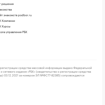
г.решения
акомства
йт знакомств podbor.ru
К Компании
К Курсы
ола управления РБК
регистрации средства массовой информации выдано Федеральной
и сетевого издания «РБК» (свидетельство о регистрации средства
ор) 03.12.2021 за номером ЭЛ №ФС77-82385) сопровождаются