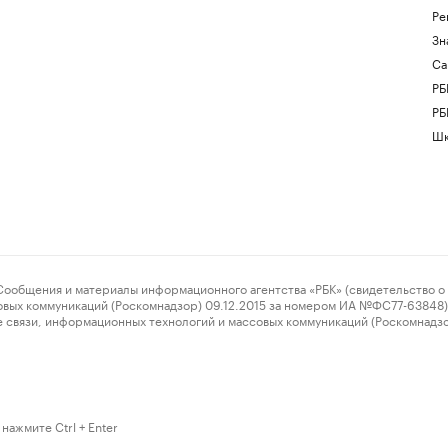
Ре
Зн
Са
РБ
РБ
Шк
ения и материалы информационного агентства «РБК» (свидетельство о 
овых коммуникаций (Роскомнадзор) 09.12.2015 за номером ИА №ФС77-63848) 
 связи, информационных технологий и массовых коммуникаций (Роскомнадз
нажмите Ctrl + Enter