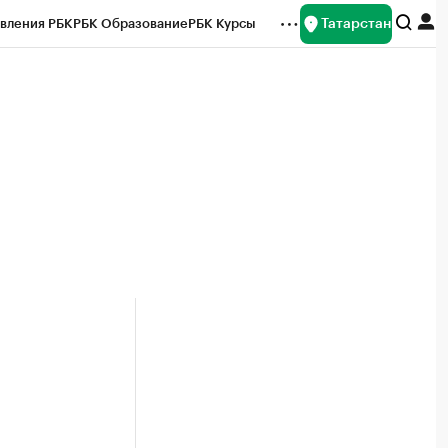
Татарстан
вления РБК
РБК Образование
РБК Курсы
рейтинги
Франшизы
Газета
ок наличной валюты