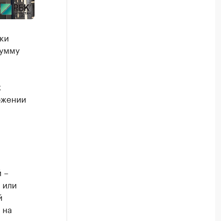
ки
сумму
х
ожении
 –
 или
й
 на