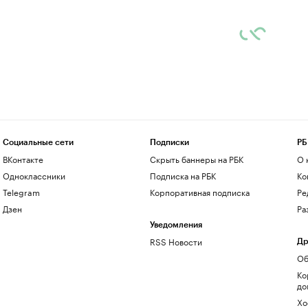
Социальные сети
Подписки
РБ
ВКонтакте
Скрыть баннеры на РБК
О 
Одноклассники
Подписка на РБК
Ко
Telegram
Корпоративная подписка
Ре
Дзен
Ра
Уведомления
RSS Новости
Др
Об
Ко
до
Хо