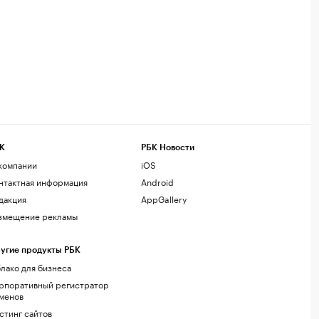
К
РБК Новости
компании
iOS
нтактная информация
Android
дакция
AppGallery
змещение рекламы
угие продукты РБК
лако для бизнеса
рпоративный регистратор
менов
стинг сайтов