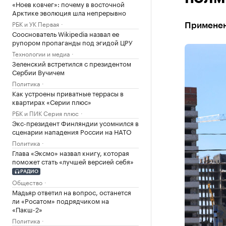
«Ноев ковчег»: почему в восточной
Арктике эволюция шла непрерывно
РБК и УК Первая
Применен
Сооснователь Wikipedia назвал ее
рупором пропаганды под эгидой ЦРУ
Технологии и медиа
Зеленский встретился с президентом
Сербии Вучичем
Политика
Как устроены приватные террасы в
квартирах «Серии плюс»
РБК и ПИК Серия плюс
Экс-президент Финляндии усомнился в
сценарии нападения России на НАТО
Политика
Глава «Эксмо» назвал книгу, которая
поможет стать «лучшей версией себя»
РАДИО
Общество
Мадьяр ответил на вопрос, останется
ли «Росатом» подрядчиком на
«Пакш-2»
Политика