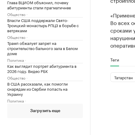
стройпло
Глава ВЦИОМ объяснил, почему
абитуриенты стали прагматичнее
«Примене
Общество
Власти США поддержали Свято-
Во всех 
Троицкий монастырь РПЦЗ в борьбе с
сроками у
ветряками
нарушени
Общество
Трамп обжалует запрет на
оперативн
строительство бального зала в Белом
доме
Теги
Политика
Как выглядит портрет абитуриента в
2026 году. Видео РБК
Татарстан
Общество
В США рассказали, как помогли
снарядам из Сербии попасть на
Украину
Политика
Загрузить еще