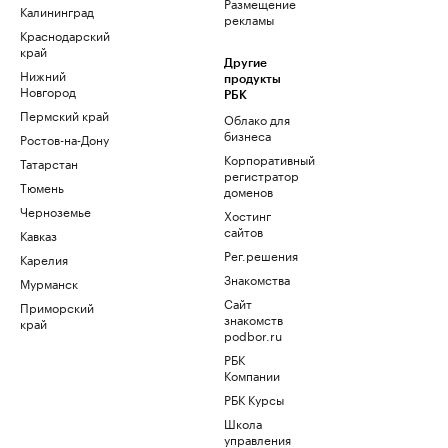
Размещение
Калининград
рекламы
Краснодарский
край
Другие
Нижний
продукты
Новгород
РБК
Пермский край
Облако для
бизнеса
Ростов-на-Дону
Корпоративный
Татарстан
регистратор
Тюмень
доменов
Черноземье
Хостинг
сайтов
Кавказ
Рег.решения
Карелия
Знакомства
Мурманск
Сайт
Приморский
знакомств
край
podbor.ru
РБК
Компании
РБК Курсы
Школа
управления