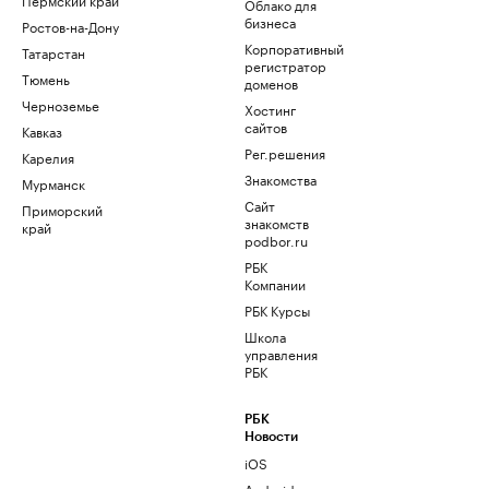
Облако для
бизнеса
Ростов-на-Дону
Корпоративный
Татарстан
регистратор
Тюмень
доменов
Черноземье
Хостинг
сайтов
Кавказ
Рег.решения
Карелия
Знакомства
Мурманск
Сайт
Приморский
знакомств
край
podbor.ru
РБК
Компании
РБК Курсы
Школа
управления
РБК
РБК
Новости
iOS
Android