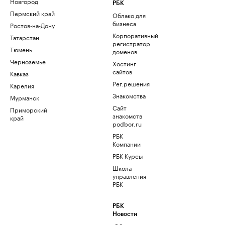
Новгород
РБК
Пермский край
Облако для
бизнеса
Ростов-на-Дону
Корпоративный
Татарстан
регистратор
Тюмень
доменов
Черноземье
Хостинг
сайтов
Кавказ
Рег.решения
Карелия
Знакомства
Мурманск
Сайт
Приморский
знакомств
край
podbor.ru
РБК
Компании
РБК Курсы
Школа
управления
РБК
РБК
Новости