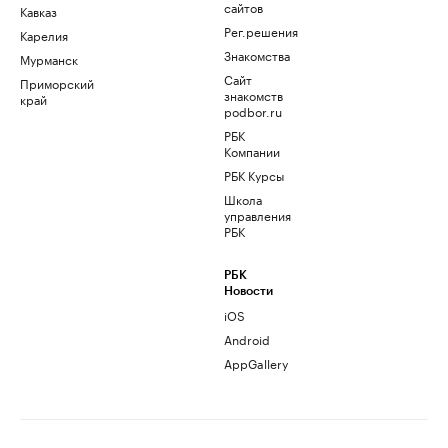
сайтов
Кавказ
Рег.решения
Карелия
Знакомства
Мурманск
Сайт
Приморский
знакомств
край
podbor.ru
РБК
Компании
РБК Курсы
Школа
управления
РБК
РБК
Новости
iOS
Android
AppGallery