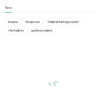
Теги
Казань
Татарстан
"НефтеГазИндустрия"
«Татнефть»
добыча нефти