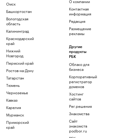
О компании
Омск
Контактная
Башкортостан
информация
Вологодская
Редакция
область
Размещение
Калининград
рекламы
Краснодарский
край
Другие
Нижний
продукты
Новгород
РБК
Пермский край
Облако для
бизнеса
Ростов-на-Дону
Корпоративный
Татарстан
регистратор
Тюмень
доменов
Черноземье
Хостинг
сайтов
Кавказ
Рег.решения
Карелия
Знакомства
Мурманск
Сайт
Приморский
знакомств
край
podbor.ru
РБК