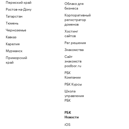
Пермский край
Облако для
бизнеса
Ростов-на-Дону
Корпоративный
Татарстан
регистратор
Тюмень
доменов
Черноземье
Хостинг
сайтов
Кавказ
Рег.решения
Карелия
Знакомства
Мурманск
Сайт
Приморский
знакомств
край
podbor.ru
РБК
Компании
РБК Курсы
Школа
управления
РБК
РБК
Новости
iOS