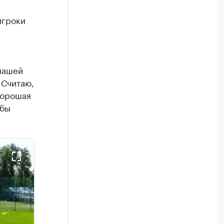
игроки
нашей
 Считаю,
хорошая
обы