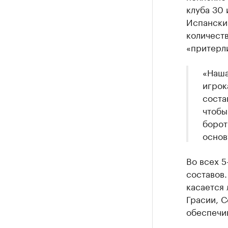
клуба 30
Испанский
количеств
«притерли
«Наша
игрок
соста
чтобы
борот
основ
Во всех 5
составов.
касается
Грасии, С
обеспечив