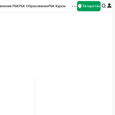
Татарстан
вления РБК
РБК Образование
РБК Курсы
рейтинги
Франшизы
Газета
ок наличной валюты