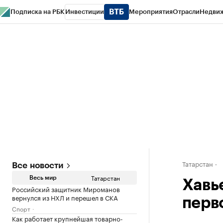
Подписка на РБК
Инвестиции
Мероприятия
Отрасли
Недви
РБК Life
Тренды
Визионеры
Национальные проекты
Город
Стиль
Кр
Спецпроекты СПб
Конференции СПб
Спецпроекты
Проверка конт
Татарстан
Все новости
Татарстан
Весь мир
Хавье
Российский защитник Мироманов
вернулся из НХЛ и перешел в СКА
перв
Спорт
Как работает крупнейшая товарно-