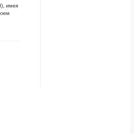
), имея
воем