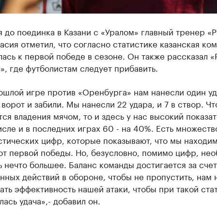
я до поединка в Казани с «Уралом» главный тренер «
асия отметил, что согласно статистике казанская ко
ась к первой победе в сезоне. Он также рассказал «
», где футболистам следует прибавить.
ошлой игре против «Оренбурга» нам нанесли один уд
 ворот и забили. Мы нанесли 22 удара, и 7 в створ. Чт
тся владения мячом, то и здесь у нас высокий показат
исле и в последних играх 60 - на 40%. Есть множеств
стических цифр, которые показывают, что мы находим
от первой победы. Но, безусловно, помимо цифр, не
ь нечто большее. Баланс команды достигается за счет
нных действий в обороне, чтобы не пропустить, нам 
ать эффективность нашей атаки, чтобы при такой ста
лась удача»,- добавил он.