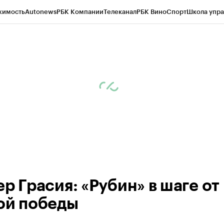
жимость
Autonews
РБК Компании
Телеканал
РБК Вино
Спорт
Школа упра
ипто
РБК Бизнес-среда
Дискуссионный клуб
Исследования
Кредитные 
рагентов
Политика
Экономика
Бизнес
Технологии и медиа
Финансы
Рын
р Грасия: «Рубин» в шаге от
ой победы