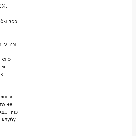
0%.
обы все
я этим
того
ны
 в
азных
то не
еждению
 клубу