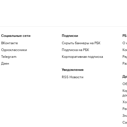
Социальные сети
Подписки
РБ
ВКонтакте
Скрыть баннеры на РБК
О 
Одноклассники
Подписка на РБК
Ко
Telegram
Корпоративная подписка
Ре
Дзен
Ра
Уведомления
RSS Новости
Др
Об
Ко
до
Хо
Ре
Зн
Са