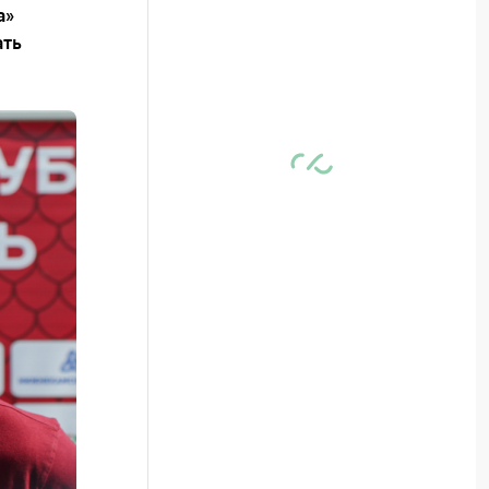
а»
ать