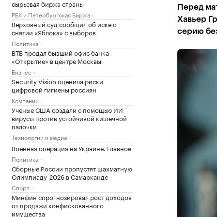
сырьевая биржа страны
Перед мат
РБК и Петербургская Биржа
Хавьер Гр
Верховный суд сообщил об иске о
снятии «Яблока» с выборов
серию бе
Политика
ВТБ продал бывший офис банка
«Открытие» в центре Москвы
Бизнес
Security Vision оценила риски
цифровой гигиены россиян
Компании
Ученые США создали с помощью ИИ
вирусы против устойчивой кишечной
палочки
Технологии и медиа
Военная операция на Украине. Главное
Политика
Сборные России пропустят шахматную
Олимпиаду-2026 в Самарканде
Спорт
Минфин спрогнозировал рост доходов
от продажи конфискованного
имущества