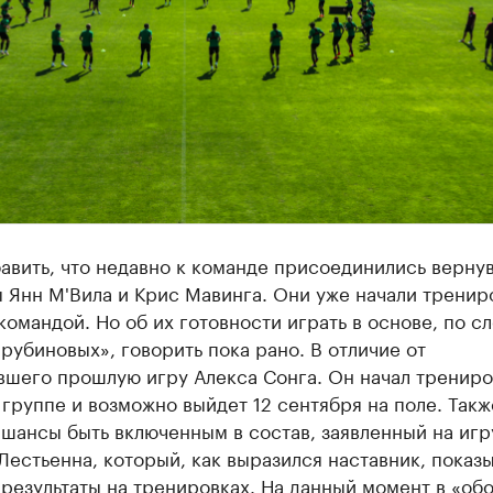
авить, что недавно к команде присоединились верну
 Янн М'Вила и Крис Мавинга. Они уже начали тренир
командой. Но об их готовности играть в основе, по с
рубиновых», говорить пока рано. В отличие от
вшего прошлую игру Алекса Сонга. Он начал трениро
группе и возможно выйдет 12 сентября на поле. Такж
шансы быть включенным в состав, заявленный на игру
естьенна, который, как выразился наставник, показ
результаты на тренировках. На данный момент в «об