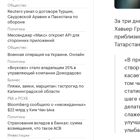
Общество
Reuters узнал о договоре Турции,
Саудовской Аравии и Пакистана по
За три дн
обороне
Хавьер Гр
Политика
Мессенджер «Макс» откроет API для
приблизил
сторонних приложений
Татарстан
Общество
Военная операция на Украине. Онлайн
«В пр
Политика
створ
«Внуково» стало владельцем 25% в
управляющей компании Домодедово
касае
Бизнес
том ч
Пляжи, замки, марципан: гастрогид по
стати
Калининградской области
шаге 
РБК и РСХБ
Bloomberg сообщило о «неожиданных»
делат
$22 млрд у Ким Чен Ына
слаже
Политика
улучш
Страхование вкладов в банках: сумма
возмещения, что такое АСВ
улыба
Инвестиции