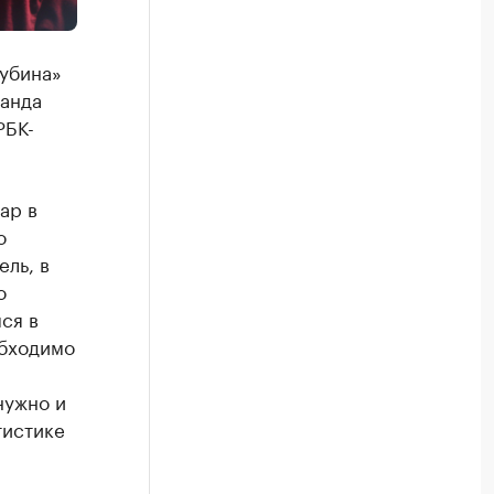
Рубина»
манда
РБК-
ар в
о
ель, в
о
ся в
обходимо
нужно и
тистике