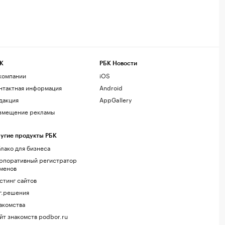
К
РБК Новости
компании
iOS
нтактная информация
Android
дакция
AppGallery
змещение рекламы
угие продукты РБК
лако для бизнеса
рпоративный регистратор
менов
стинг сайтов
г.решения
акомства
йт знакомств podbor.ru