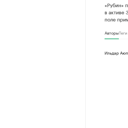
«Рубин» п
в активе 
поле прим
Авторы
Теги
Ильдар Аюп