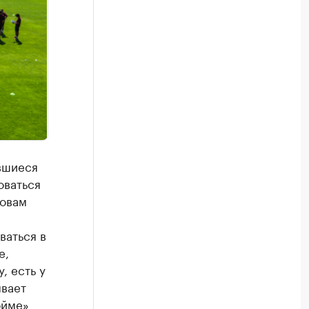
вшиеся
оваться
ловам
ваться в
е,
, есть у
ывает
ойме»