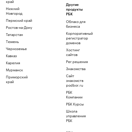
край
Другие
Нижний
продукты
Новгород
РБК
Пермский край
Облако для
бизнеса
Ростов-на-Дону
Корпоративный
Татарстан
регистратор
Тюмень
доменов
Черноземье
Хостинг
сайтов
Кавказ
Рег.решения
Карелия
Знакомства
Мурманск
Сайт
Приморский
знакомств
край
podbor.ru
РБК
Компании
РБК Курсы
Школа
управления
РБК