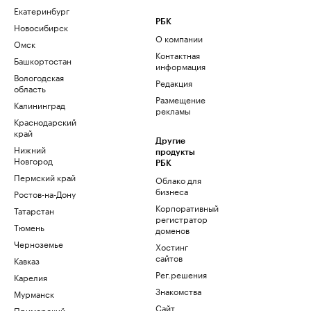
Екатеринбург
РБК
Новосибирск
О компании
Омск
Контактная
Башкортостан
информация
Вологодская
Редакция
область
Размещение
Калининград
рекламы
Краснодарский
край
Другие
Нижний
продукты
Новгород
РБК
Пермский край
Облако для
бизнеса
Ростов-на-Дону
Корпоративный
Татарстан
регистратор
Тюмень
доменов
Черноземье
Хостинг
сайтов
Кавказ
Рег.решения
Карелия
Знакомства
Мурманск
Сайт
Приморский