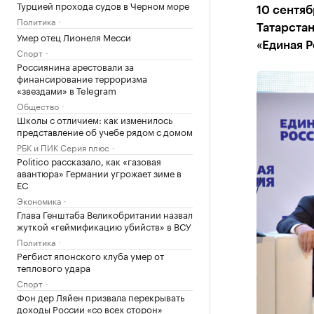
Турцией прохода судов в Черном море
10 сентя
Политика
Татарстан
Умер отец Лионеля Месси
«Единая Р
Спорт
Россиянина арестовали за
финансирование терроризма
«звездами» в Telegram
Общество
Школы с отличием: как изменилось
представление об учебе рядом с домом
РБК и ПИК Серия плюс
Politico рассказало, как «газовая
авантюра» Германии угрожает зиме в
ЕС
Экономика
Глава Генштаба Великобритании назвал
жуткой «геймификацию убийств» в ВСУ
Политика
Регбист японского клуба умер от
теплового удара
Спорт
Фон дер Ляйен призвала перекрывать
доходы России «со всех сторон»