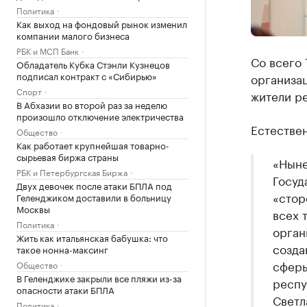
Политика
Как выход на фондовый рынок изменил
компании малого бизнеса
РБК и МСП Банк
Со всего 
Обладатель Кубка Стэнли Кузнецов
подписал контракт с «Сибирью»
организац
Спорт
жители р
В Абхазии во второй раз за неделю
произошло отключение электричества
Естествен
Общество
Как работает крупнейшая товарно-
сырьевая биржа страны
«Ныне
РБК и Петербургская Биржа
Госуд
Двух девочек после атаки БПЛА под
«стор
Геленджиком доставили в больницу
Москвы
всех 
Политика
орган
Жить как итальянская бабушка: что
созда
такое нонна-максинг
сферы
Общество
В Геленджике закрыли все пляжи из-за
респу
опасности атаки БПЛА
Светл
Политика