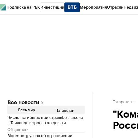
Подписка на РБК
Инвестиции
Мероприятия
Отрасли
Недви
РБК Life
Тренды
Визионеры
Национальные проекты
Город
Стиль
Кр
Спецпроекты СПб
Конференции СПб
Спецпроекты
Проверка конт
Татарстан
Все новости
Татарстан
Весь мир
"Ком
Число погибших при стрельбе в школе
в Таиланде выросло до девяти
Росс
Общество
Bloomberg узнал об ограничении