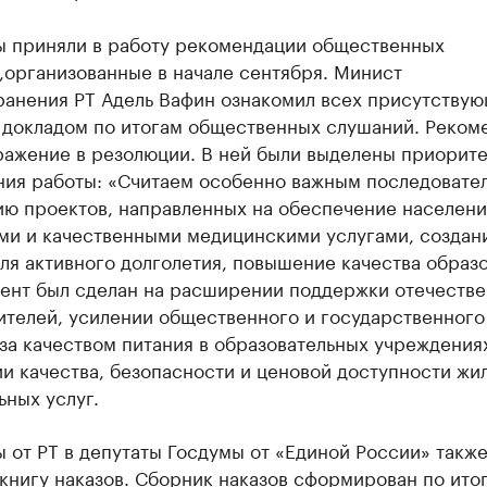
ы приняли в работу рекомендации общественных
,организованные в начале сентября. Минист
ранения РТ Адель Вафин ознакомил всех присутствую
 докладом по итогам общественных слушаний. Реком
ражение в резолюции. В ней были выделены приорит
ния работы: «Считаем особенно важным последовате
ию проектов, направленных на обеспечение населени
ми и качественными медицинскими услугами, создан
ля активного долголетия, повышение качества образо
цент был сделан на расширении поддержки отечеств
ителей, усилении общественного и государственного
за качеством питания в образовательных учреждения
и качества, безопасности и ценовой доступности жи
ных услуг.
 от РТ в депутаты Госдумы от «Единой России» такж
книгу наказов. Сборник наказов сформирован по ито