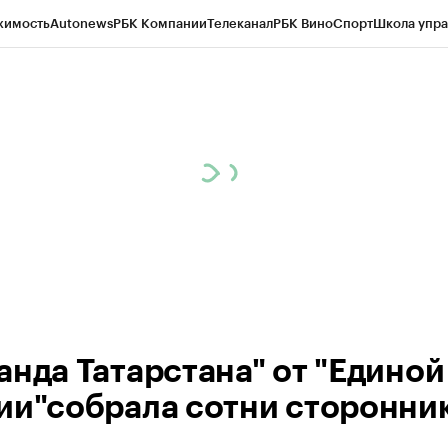
жимость
Autonews
РБК Компании
Телеканал
РБК Вино
Спорт
Школа упра
ипто
РБК Бизнес-среда
Дискуссионный клуб
Исследования
Кредитные 
рагентов
Политика
Экономика
Бизнес
Технологии и медиа
Финансы
Рын
анда Татарстана" от "Единой
ии"собрала сотни сторонни