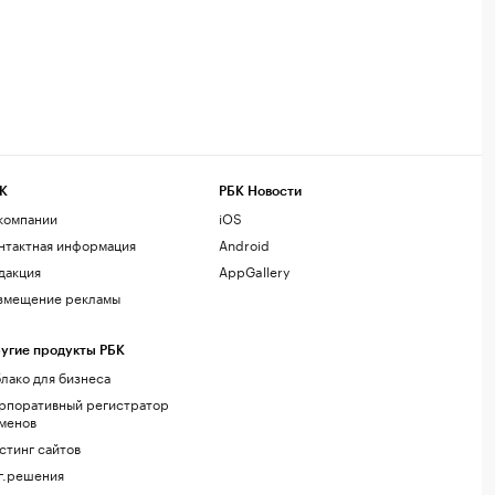
К
РБК Новости
компании
iOS
нтактная информация
Android
дакция
AppGallery
змещение рекламы
угие продукты РБК
лако для бизнеса
рпоративный регистратор
менов
стинг сайтов
г.решения