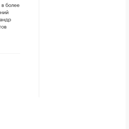
 в более
ений
сандр
тов