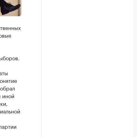
ственных
овые
ыборов.
аты
понятие
собрал
и иной
ки,
циальной
партии