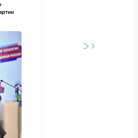
ы
артии