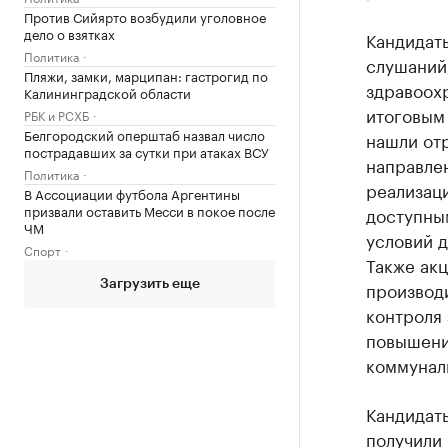
Против Сийярто возбудили уголовное
дело о взятках
Кандидат
Политика
слушаний
Пляжи, замки, марципан: гастрогид по
здравоох
Калининградской области
итоговым
РБК и РСХБ
Белгородский оперштаб назвал число
нашли от
пострадавших за сутки при атаках ВСУ
направле
Политика
реализац
В Ассоциации футбола Аргентины
призвали оставить Месси в покое после
доступны
ЧМ
условий д
Спорт
Также ак
производ
Загрузить еще
контроля 
повышени
коммуналь
Кандидаты
получили 