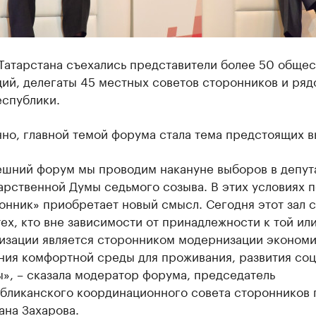
Татарстана съехались ​представители более 50 обще
ий, делегаты 45 местных советов сторонников и ряд
еспублики.
но, главной темой форума стала тема предстоящих в
шний форум мы проводим накануне выборов в депут
арственной Думы седьмого созыва. В этих условиях 
онник» приобретает новый смысл. Сегодня этот зал 
тех, кто вне зависимости от принадлежности к той ил
изации является сторонником модернизации экономи
ния комфортной среды для проживания, развития со
», – сказала модератор форума, председатель
бликанского координационного совета сторонников 
ана Захарова.