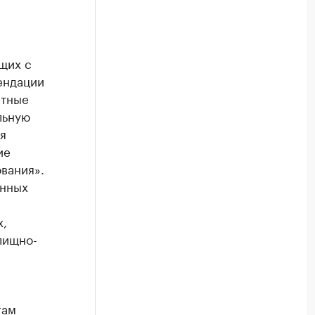
щих с
ендации
етные
льную
я
ие
вания».
енных
х,
лищно-
е
гам