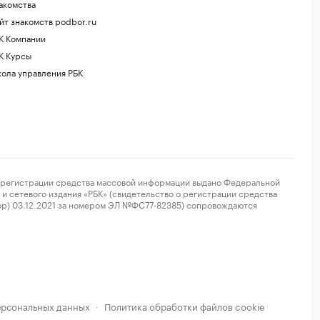
акомства
йт знакомств podbor.ru
К Компании
К Курсы
ола управления РБК
регистрации средства массовой информации выдано Федеральной
и сетевого издания «РБК» (свидетельство о регистрации средства
ор) 03.12.2021 за номером ЭЛ №ФС77-82385) сопровождаются
ерсональных данных
Политика обработки файлов cookie
·