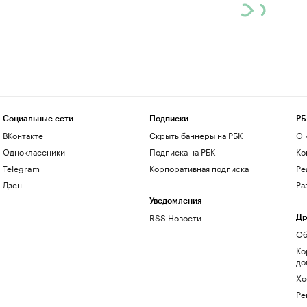
Социальные сети
Подписки
РБ
ВКонтакте
Скрыть баннеры на РБК
О 
Одноклассники
Подписка на РБК
Ко
Telegram
Корпоративная подписка
Ре
Дзен
Ра
Уведомления
RSS Новости
Др
Об
Ко
до
Хо
Ре