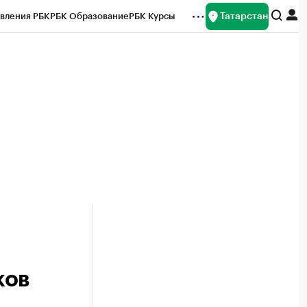
Татарстан
вления РБК
РБК Образование
РБК Курсы
рейтинги
Франшизы
Газета
ок наличной валюты
ков