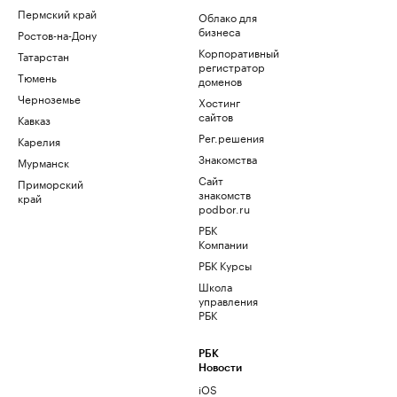
Пермский край
Облако для
бизнеса
Ростов-на-Дону
Корпоративный
Татарстан
регистратор
Тюмень
доменов
Черноземье
Хостинг
сайтов
Кавказ
Рег.решения
Карелия
Знакомства
Мурманск
Сайт
Приморский
знакомств
край
podbor.ru
РБК
Компании
РБК Курсы
Школа
управления
РБК
РБК
Новости
iOS