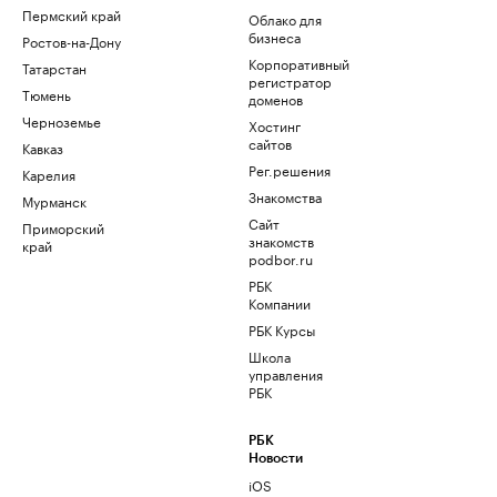
Пермский край
Облако для
бизнеса
Ростов-на-Дону
Корпоративный
Татарстан
регистратор
Тюмень
доменов
Черноземье
Хостинг
сайтов
Кавказ
Рег.решения
Карелия
Знакомства
Мурманск
Сайт
Приморский
знакомств
край
podbor.ru
РБК
Компании
РБК Курсы
Школа
управления
РБК
РБК
Новости
iOS