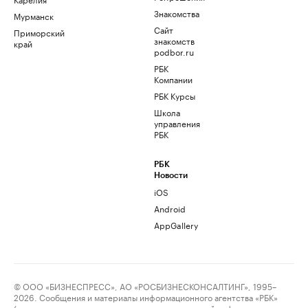
Знакомства
Мурманск
Сайт
Приморский
знакомств
край
podbor.ru
РБК
Компании
РБК Курсы
Школа
управления
РБК
РБК
Новости
iOS
Android
AppGallery
© ООО «БИЗНЕСПРЕСС», АО «РОСБИЗНЕСКОНСАЛТИНГ», 1995–
2026. Сообщения и материалы информационного агентства «РБК»
(свидетельство о регистрации средства массовой информации