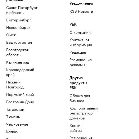
Уведомления
Санкт-Петербург
RSS Новости
и область
Екатеринбург
РБК
Новосибирск
О компании
Омск
Контактная
Башкортостан
информация
Вологодская
Редакция
область
Размещение
Калининград
рекламы
Краснодарский
край
Другие
Нижний
продукты
Новгород
РБК
Пермский край
Облако для
бизнеса
Ростов-на-Дону
Корпоративный
Татарстан
регистратор
Тюмень
доменов
Черноземье
Хостинг
сайтов
Кавказ
Рег.решения
Карелия