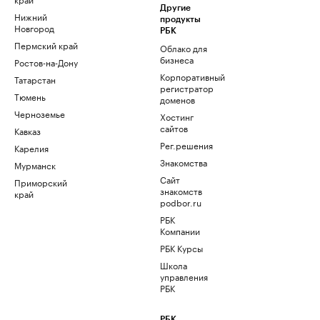
Другие
Нижний
продукты
Новгород
РБК
Пермский край
Облако для
бизнеса
Ростов-на-Дону
Корпоративный
Татарстан
регистратор
Тюмень
доменов
Черноземье
Хостинг
сайтов
Кавказ
Рег.решения
Карелия
Знакомства
Мурманск
Сайт
Приморский
знакомств
край
podbor.ru
РБК
Компании
РБК Курсы
Школа
управления
РБК
РБК