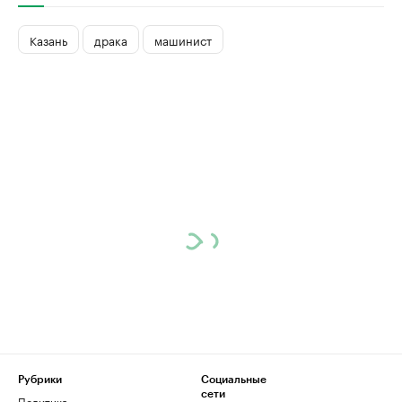
Казань
драка
машинист
Рубрики
Социальные
сети
Политика