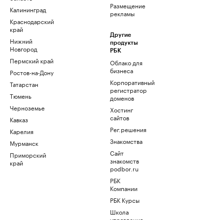
Размещение
Калининград
рекламы
Краснодарский
край
Другие
Нижний
продукты
Новгород
РБК
Пермский край
Облако для
бизнеса
Ростов-на-Дону
Корпоративный
Татарстан
регистратор
Тюмень
доменов
Черноземье
Хостинг
сайтов
Кавказ
Рег.решения
Карелия
Знакомства
Мурманск
Сайт
Приморский
знакомств
край
podbor.ru
РБК
Компании
РБК Курсы
Школа
управления