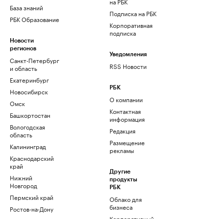
на РБК
База знаний
Подписка на РБК
РБК Образование
Корпоративная
подписка
Новости
регионов
Уведомления
Санкт-Петербург
RSS Новости
и область
Екатеринбург
РБК
Новосибирск
О компании
Омск
Контактная
Башкортостан
информация
Вологодская
Редакция
область
Размещение
Калининград
рекламы
Краснодарский
край
Другие
Нижний
продукты
Новгород
РБК
Пермский край
Облако для
бизнеса
Ростов-на-Дону
Корпоративный