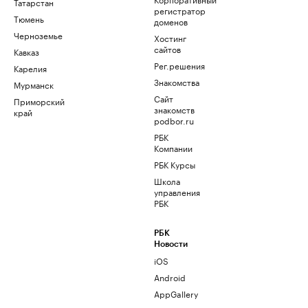
Татарстан
регистратор
Тюмень
доменов
Черноземье
Хостинг
сайтов
Кавказ
Рег.решения
Карелия
Знакомства
Мурманск
Сайт
Приморский
знакомств
край
podbor.ru
РБК
Компании
РБК Курсы
Школа
управления
РБК
РБК
Новости
iOS
Android
AppGallery