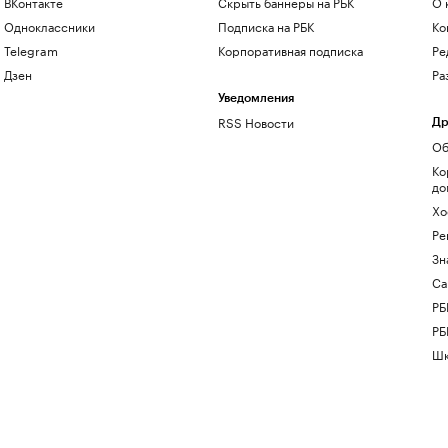
ВКонтакте
Скрыть баннеры на РБК
О 
Одноклассники
Подписка на РБК
Ко
Telegram
Корпоративная подписка
Ре
Дзен
Ра
Уведомления
RSS Новости
Др
Об
Ко
до
Хо
Ре
Зн
Са
РБ
РБ
Шк