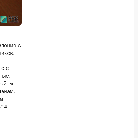
вление с
ликов.
то с
тыс.
войны,
данам,
м-
214