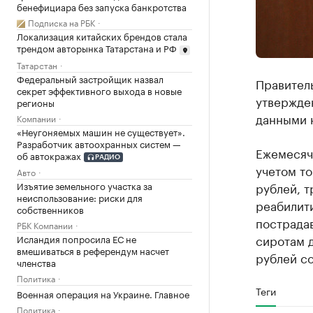
бенефициара без запуска банкротства
Подписка на РБК
Локализация китайских брендов стала
трендом авторынка Татарстана и РФ
Татарстан
Федеральный застройщик назвал
Правитель
секрет эффективного выхода в новые
утвержде
регионы
данными н
Компании
«Неугоняемых машин не существует».
Разработчик автоохранных систем —
Ежемесячн
об автокражах
РАДИО
учетом то
Авто
рублей, 
Изъятие земельного участка за
неиспользование: риски для
реабилит
собственников
пострадав
РБК Компании
сиротам д
Исландия попросила ЕС не
вмешиваться в референдум насчет
рублей со
членства
Политика
Теги
Военная операция на Украине. Главное
Политика