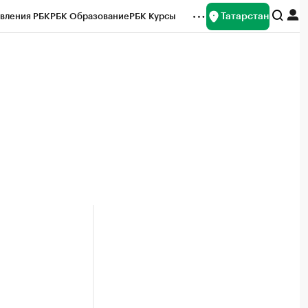
Татарстан
вления РБК
РБК Образование
РБК Курсы
рейтинги
Франшизы
Газета
ок наличной валюты