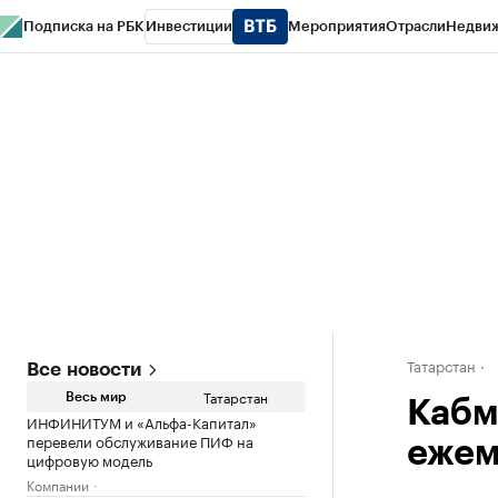
Подписка на РБК
Инвестиции
Мероприятия
Отрасли
Недви
РБК Life
Тренды
Визионеры
Национальные проекты
Город
Стиль
Кр
Спецпроекты СПб
Конференции СПб
Спецпроекты
Проверка конт
Татарстан
Все новости
Татарстан
Весь мир
Кабм
ИНФИНИТУМ и «Альфа-Капитал»
перевели обслуживание ПИФ на
ежем
цифровую модель
Компании