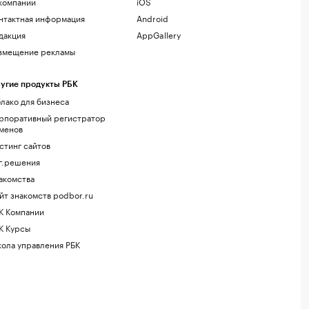
компании
iOS
нтактная информация
Android
дакция
AppGallery
змещение рекламы
угие продукты РБК
лако для бизнеса
рпоративный регистратор
менов
стинг сайтов
г.решения
акомства
йт знакомств podbor.ru
К Компании
К Курсы
ола управления РБК