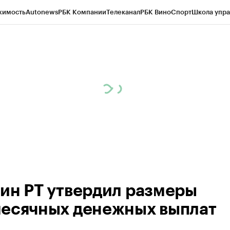
жимость
Autonews
РБК Компании
Телеканал
РБК Вино
Спорт
Школа упра
ипто
РБК Бизнес-среда
Дискуссионный клуб
Исследования
Кредитные 
рагентов
Политика
Экономика
Бизнес
Технологии и медиа
Финансы
Рын
ин РТ утвердил размеры
есячных денежных выплат