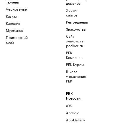
Тюмень
доменов
Черноземье
Хостинг
сайтов
Кавказ
Рег.решения
Карелия
Знакомства
Мурманск
Сайт
Приморский
знакомств
край
podbor.ru
РБК
Компании
РБК Курсы
Школа
управления
РБК
РБК
Новости
iOS
Android
AppGallery