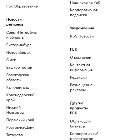
Подписка на РБК
РБК Образование
Корпоративная
подписка
Новости
регионов
Уведомления
Санкт-Петербург
RSS Новости
и область
Екатеринбург
РБК
Новосибирск
О компании
Омск
Контактная
Башкортостан
информация
Вологодская
Редакция
область
Размещение
Калининград
рекламы
Краснодарский
край
Другие
Нижний
продукты
Новгород
РБК
Пермский край
Облако для
бизнеса
Ростов-на-Дону
Корпоративный
Татарстан
регистратор