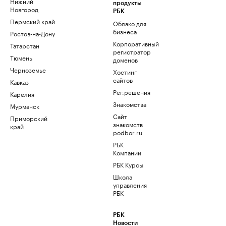
Нижний
продукты
Новгород
РБК
Пермский край
Облако для
бизнеса
Ростов-на-Дону
Корпоративный
Татарстан
регистратор
Тюмень
доменов
Черноземье
Хостинг
сайтов
Кавказ
Рег.решения
Карелия
Знакомства
Мурманск
Сайт
Приморский
знакомств
край
podbor.ru
РБК
Компании
РБК Курсы
Школа
управления
РБК
РБК
Новости