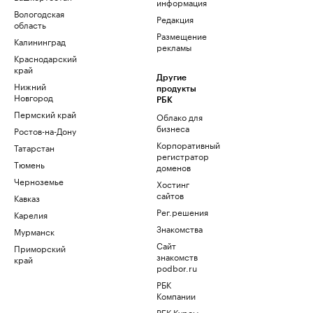
информация
Вологодская
Редакция
область
Размещение
Калининград
рекламы
Краснодарский
край
Другие
Нижний
продукты
Новгород
РБК
Пермский край
Облако для
бизнеса
Ростов-на-Дону
Корпоративный
Татарстан
регистратор
Тюмень
доменов
Черноземье
Хостинг
сайтов
Кавказ
Рег.решения
Карелия
Знакомства
Мурманск
Сайт
Приморский
знакомств
край
podbor.ru
РБК
Компании
РБК Курсы