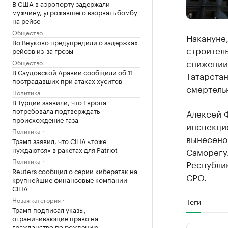
В США в аэропорту задержали
мужчину, угрожавшего взорвать бомбу
на рейсе
Общество
Накануне,
Во Внуково предупредили о задержках
строител
рейсов из-за грозы
снижении 
Общество
В Саудовской Аравии сообщили об 11
Татарстан
пострадавших при атаках хуситов
смертельн
Политика
В Турции заявили, что Европа
потребовала подтверждать
Алексей 
происхождение газа
инспекцие
Политика
вынесено 
Трамп заявил, что США «тоже
нуждаются» в ракетах для Patriot
Саморегу
Политика
Республик
Reuters сообщил о серии кибератак на
СРО.
крупнейшие финансовые компании
США
Новая категория
Теги
Трамп подписал указы,
ограничивающие право на
гражданство по рождению