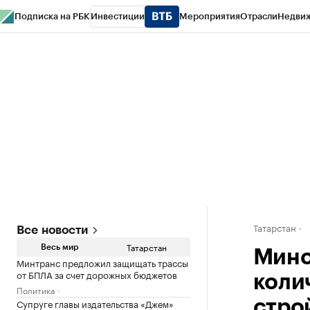
Подписка на РБК
Инвестиции
Мероприятия
Отрасли
Недви
РБК Life
Тренды
Визионеры
Национальные проекты
Город
Стиль
Кр
Спецпроекты СПб
Конференции СПб
Спецпроекты
Проверка конт
Татарстан
Все новости
Татарстан
Весь мир
Минс
Минтранс предложил защищать трассы
от БПЛА за счет дорожных бюджетов
коли
Политика
Супруге главы издательства «Джем»
стро