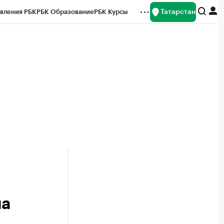
Татарстан
вления РБК
РБК Образование
РБК Курсы
рейтинги
Франшизы
Газета
ок наличной валюты
на