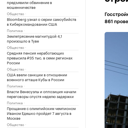
предъявили обвинение в
мошенничестве
Общество
Госстройн
Bloomberg узнал о серии самоубийств
861 прове
в Киберкомандовании США
Политика
Землетрясение магнитудой 4,1
произошло в Туве
Общество
Средняя пенсия неработающих
превысила ₽35 тыс. в семи регионах
России
Общество
США ввели санкции в отношении
военного атташе Кубы в России
Политика
Власти Венесуэлы и оппозиция начали
переговоры спустя неделю задержки
Политика
Прощание с олимпийским чемпионом
Иваном Едешко пройдет 7 августа в
Москве
Общество