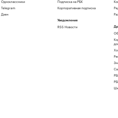
Одноклассники
Подписка на РБК
Ко
Telegram
Корпоративная подписка
Ре
Дзен
Ра
Уведомления
RSS Новости
Др
Об
Ко
до
Хо
Ре
Зн
Са
РБ
РБ
Шк