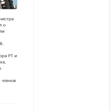
нистра
л о
ли
8.
ора РТ и
ка,
.
 членов