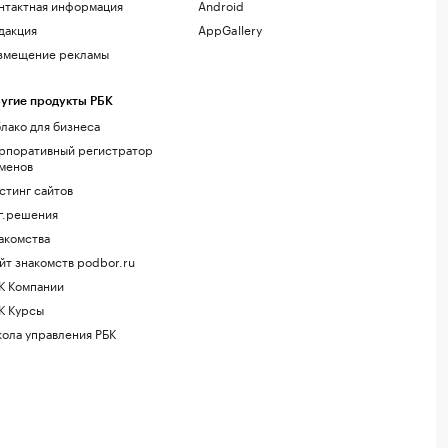
нтактная информация
Android
дакция
AppGallery
змещение рекламы
угие продукты РБК
лако для бизнеса
рпоративный регистратор
менов
стинг сайтов
г.решения
акомства
йт знакомств podbor.ru
К Компании
К Курсы
ола управления РБК