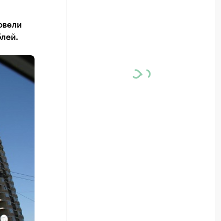
овели
блей.