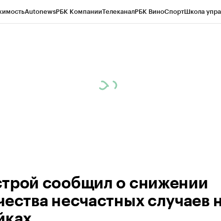
жимость
Autonews
РБК Компании
Телеканал
РБК Вино
Спорт
Школа упра
ипто
РБК Бизнес-среда
Дискуссионный клуб
Исследования
Кредитные 
рагентов
Политика
Экономика
Бизнес
Технологии и медиа
Финансы
Рын
трой сообщил о снижении
чества несчастных случаев 
йках