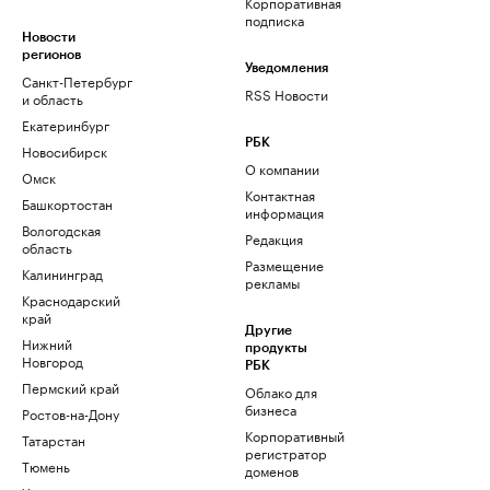
Корпоративная
подписка
Новости
регионов
Уведомления
Санкт-Петербург
RSS Новости
и область
Екатеринбург
РБК
Новосибирск
О компании
Омск
Контактная
Башкортостан
информация
Вологодская
Редакция
область
Размещение
Калининград
рекламы
Краснодарский
край
Другие
Нижний
продукты
Новгород
РБК
Пермский край
Облако для
бизнеса
Ростов-на-Дону
Корпоративный
Татарстан
регистратор
Тюмень
доменов