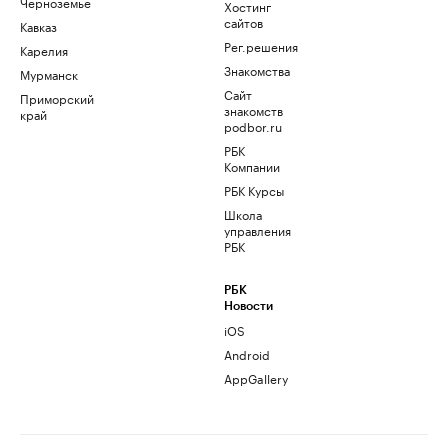
Черноземье
Хостинг
сайтов
Кавказ
Рег.решения
Карелия
Знакомства
Мурманск
Сайт
Приморский
знакомств
край
podbor.ru
РБК
Компании
РБК Курсы
Школа
управления
РБК
РБК
Новости
iOS
Android
AppGallery