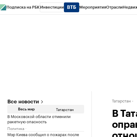
Подписка на РБК
Инвестиции
Мероприятия
Отрасли
Недви
РБК Life
Тренды
Визионеры
Национальные проекты
Город
Стиль
Кр
Спецпроекты СПб
Конференции СПб
Спецпроекты
Проверка конт
Татарстан
Все новости
Татарстан
Весь мир
В Та
В Московской области отменили
ракетную опасность
опра
Политика
Мэр Киева сообщил о пожарах после
отно