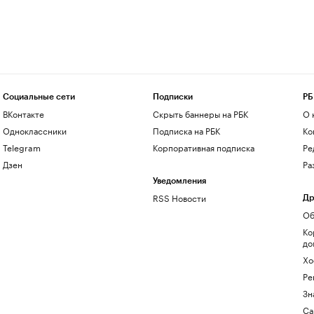
Социальные сети
Подписки
РБ
ВКонтакте
Скрыть баннеры на РБК
О 
Одноклассники
Подписка на РБК
Ко
Telegram
Корпоративная подписка
Ре
Дзен
Ра
Уведомления
RSS Новости
Др
Об
Ко
до
Хо
Ре
Зн
Са