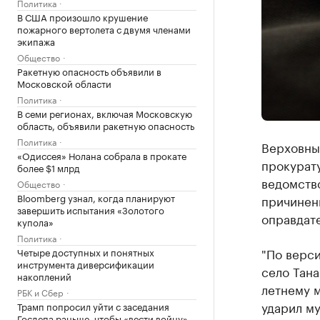
Политика
В США произошло крушение
пожарного вертолета с двумя членами
экипажа
Общество
Ракетную опасность объявили в
Московской области
Политика
В семи регионах, включая Московскую
область, объявили ракетную опасность
Политика
Верховны
«Одиссея» Нолана собрала в прокате
прокурату
более $1 млрд
ведомств
Общество
Bloomberg узнал, когда планируют
причинени
завершить испытания «Золотого
оправдат
купола»
Политика
"По верси
Четыре доступных и понятных
инструмента диверсификации
село Тан
накоплений
летнему м
РБК и Сбер
ударил му
Трамп попросил уйти с заседания
Госдепа раньше, чтобы «вести войну»