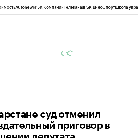
жимость
Autonews
РБК Компании
Телеканал
РБК Вино
Спорт
Школа упра
ипто
РБК Бизнес-среда
Дискуссионный клуб
Исследования
Кредитные 
рагентов
Политика
Экономика
Бизнес
Технологии и медиа
Финансы
Рын
тарстане суд отменил
вдательный приговор в
шении депутата