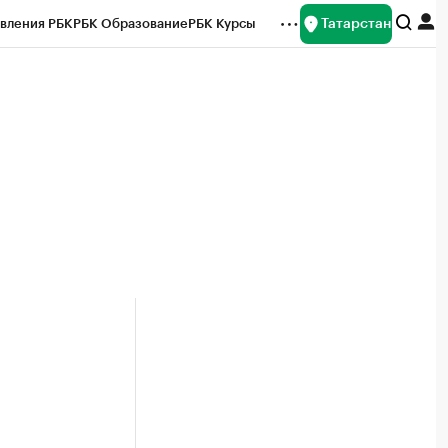
Татарстан
вления РБК
РБК Образование
РБК Курсы
рейтинги
Франшизы
Газета
ок наличной валюты