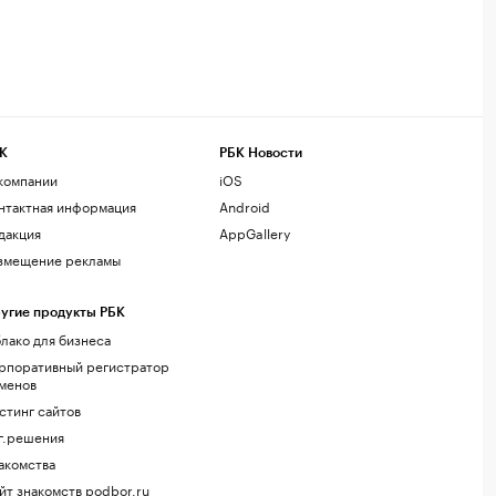
К
РБК Новости
компании
iOS
нтактная информация
Android
дакция
AppGallery
змещение рекламы
угие продукты РБК
лако для бизнеса
рпоративный регистратор
менов
стинг сайтов
г.решения
акомства
йт знакомств podbor.ru