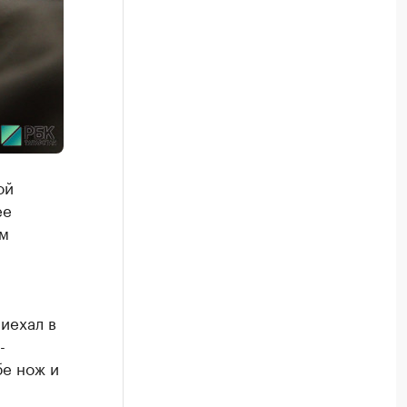
ой
ее
ом
иехал в
-
бе нож и