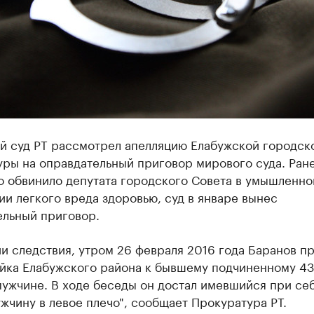
й суд РТ рассмотрел апелляцию Елабужской городск
ры на оправдательный приговор мирового суда. ​Ран
о обвинило депутата городского Совета в умышленн
и легкого вреда здоровью, суд в январе вынес
ельный приговор.
и следствия, утром 26 февраля 2016 года Баранов пр
айка Елабужского района к бывшему подчиненному 43
ужчине. В ходе беседы он достал имевшийся при се
жчину в левое плечо", сообщает Прокуратура РТ.