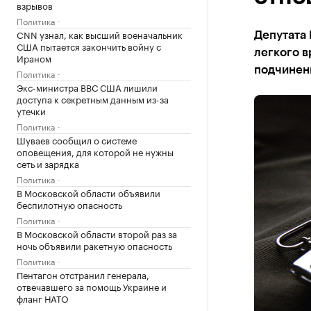
взрывов
Политика
CNN узнал, как высший военачальник
Депутата
США пытается закончить войну с
легкого в
Ираном
подчинен
Политика
Экс-министра ВВС США лишили
доступа к секретным данным из-за
утечки
Политика
Шуваев сообщил о системе
оповещения, для которой не нужны
сеть и зарядка
Политика
В Московской области объявили
беспилотную опасность
Политика
В Московской области второй раз за
ночь объявили ракетную опасность
Политика
Пентагон отстранил генерала,
отвечавшего за помощь Украине и
фланг НАТО