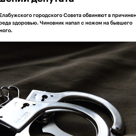
 Елабужского городского Совета обвиняют в причине
реда здоровью. Чиновник напал с ножом на бывшего
ного.