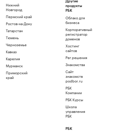
Другие
Нижний
продукты
Новгород
РБК
Пермский край
Облако для
бизнеса
Ростов-на-Дону
Корпоративный
Татарстан
регистратор
Тюмень
доменов
Черноземье
Хостинг
сайтов
Кавказ
Рег.решения
Карелия
Знакомства
Мурманск
Сайт
Приморский
знакомств
край
podbor.ru
РБК
Компании
РБК Курсы
Школа
управления
РБК
РБК